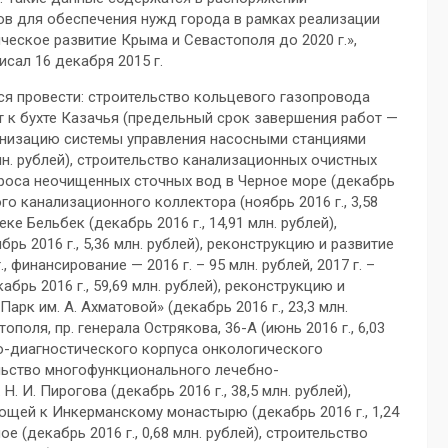
ов для обеспечения нужд города в рамках реализации
ское развитие Крыма и Севастополя до 2020 г.»,
сал 16 декабря 2015 г.
тся провести: строительство кольцевого газопровода
т к бухте Казачья (предельный срок завершения работ —
дернизацию системы управления насосными станциями
млн. рублей), строительство канализационных очистных
роса неочищенных сточных вод в Черное море (декабрь
ого канализационного коллектора (ноябрь 2016 г., 3,58
е Бельбек (декабрь 2016 г., 14,91 млн. рублей),
ь 2016 г., 5,36 млн. рублей), реконструкцию и развитие
 финансирование — 2016 г. – 95 млн. рублей, 2017 г. –
брь 2016 г., 59,69 млн. рублей), реконструкцию и
арк им. А. Ахматовой» (декабрь 2016 г., 23,3 млн.
поля, пр. генерала Острякова, 36-А (июнь 2016 г., 6,03
но-диагностического корпуса онкологического
тельство многофункционального лечебно-
 И. Пирогова (декабрь 2016 г., 38,5 млн. рублей),
ющей к Инкерманскому монастырю (декабрь 2016 г., 1,24
 (декабрь 2016 г., 0,68 млн. рублей), строительство