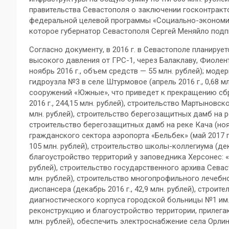
правительства Севастополя о заключении госконтракт
федеральной целевой программы «Социально-экономиче
которое губернатор Севастополя Сергей Меняйло подпи
Согласно документу, в 2016 г. в Севастополе планируе
высокого давления от ГРС-1, через Балаклаву, Фиолен
ноябрь 2016 г., объем средств — 55 млн. рублей); мо
гидроузла №3 в селе Штурмовое (апрель 2016 г., 0,68 
сооружений «Южные», что приведет к прекращению сб
2016 г., 244,15 млн. рублей), строительство Мартыновск
млн. рублей), строительство берегозащитных дамб на рек
строительство берегозащитных дамб на реке Кача (ноябр
гражданского сектора аэропорта «Бельбек» (май 2017 г.,
105 млн. рублей), строительство школы-коллегиума (дека
благоустройство территорий у заповедника Херсонес: «П
рублей), строительство государственного архива Севасто
млн. рублей), строительство многопрофильного лечеб
диспансера (декабрь 2016 г., 42,9 млн. рублей), строи
диагностического корпуса городской больницы №1 им. Н.
реконструкцию и благоустройство территории, прилега
млн. рублей), обеспечить электроснабжение села Орлиное