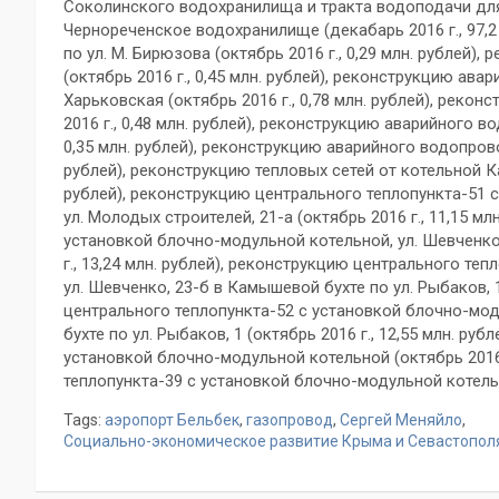
Соколинского водохранилища и тракта водоподачи для
Чернореченское водохранилище (декабарь 2016 г., 97,
по ул. М. Бирюзова (октябрь 2016 г., 0,29 млн. рублей
(октябрь 2016 г., 0,45 млн. рублей), реконструкцию ав
Харьковская (октябрь 2016 г., 0,78 млн. рублей), реко
2016 г., 0,48 млн. рублей), реконструкцию аварийного в
0,35 млн. рублей), реконструкцию аварийного водопровода
рублей), реконструкцию тепловых сетей от котельной Ка
рублей), реконструкцию центрального теплопункта-51 
ул. Молодых строителей, 21-а (октябрь 2016 г., 11,15 м
установкой блочно-модульной котельной, ул. Шевченко
г., 13,24 млн. рублей), реконструкцию центрального те
ул. Шевченко, 23-б в Камышевой бухте по ул. Рыбаков, 1
центрального теплопункта-52 с установкой блочно-мод
бухте по ул. Рыбаков, 1 (октябрь 2016 г., 12,55 млн. ру
установкой блочно-модульной котельной (октябрь 2016 г
теплопункта-39 с установкой блочно-модульной котельной
Tags:
аэропорт Бельбек
,
газопровод
,
Сергей Меняйло
,
Социально-экономическое развитие Крыма и Севастополя 