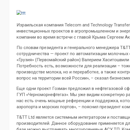
Израильская компания Telecom and Technology Transfer
инвестиционных проектов в агропромышленном и энерг
компании во время встречи с главой Крыма Сергеем А
По словам президента и генерального менеджера T&TT
сотрудничества — проект по автоматизации молочных
«Грузия» (Первомайский район) Валерием Хаситошвили
Потребность есть, возможности для реализации – тоже
производстве молока, но и переработке, а также контр
вопрос на территории всей России», – сказал бизнесме
Еще одни проект Гохман предложил в нефтегазовой сфе
ГУП «Черноморнефтегаз». Мы уже видим конкретную р
нас есть очень мощные референции и поддержка, кото
аэропорта и морских портов», – пояснил президент ком
T&TT Ltd является системным интегратором и постав
производителей. Данное оборудование применяется дл
базе можно выстраивать многоуровневые АСУ ТП. Комп