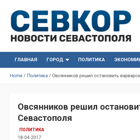
Skip
to
content
СевКор — Самые главные и актуальные новости
СевКор — Новости
Севастополя
ГЛАВНАЯ
ГОРОД
ПОЛИТИКА
ЭКОНОМИ
Севастополя
Home
Политика
Овсянников решил остановить варварс
Овсянников решил останови
Севастополя
ПОЛИТИКА
18-04-2017