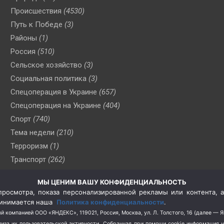
Происшествия
(4530)
Путь к Победе
(3)
Районы
(1)
Россия
(510)
Сельское хозяйство
(3)
Социальная политика
(3)
Спецоперация в Украине
(657)
Спецоперация на Украине
(404)
Спорт
(740)
Тема недели
(210)
Терроризм
(1)
Транспорт
(262)
Туризм
(178)
МЫ ЦЕНИМ ВАШУ КОНФИДЕНЦИАЛЬНОСТЬ
Флот
(76)
росмотра, показа персонализированной рекламы или контента, а
Цены
(2)
принимается наша
Политика конфиденциальности
.
Школа и спорт
(2)
й компанией ООО «ЯНДЕКС», 119021, Россия, Москва, ул. Л. Толстого, 16 (далее — 
за их пользовательской активности.
Собранная при помощи cookie информация 