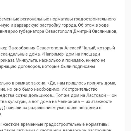
временные региональные нормативы градостроительного
чную и варварскую застройку города. Об этом в ходе
явил врио губернатора Севастополя Дмитрий Овсянников,
пикер Заксобрания Севастополя Алексей Чалый, который
й скандальные дома. «Например, дом на площади
приказа Минкульта, насколько я понимаю, ничего не
нкарнацию договоров, которые были подписаны
льно в рамках закона. «Да, нам пришлось принять дома,
ие, но оно было необходимо. Их строительство
редства сотни дольщиков… Тот же дом на Ластовой — он
тва культуры, а вот дома на Челнокова — их этажность
ед.) пришли за разрешением уже после введения в
.
яты жесткие временные градостроительные нормативы,
ы такие ситуации с хаотичной, варварской застройкой