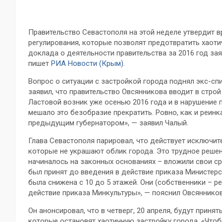
Правительство Севастополя на этой неделе утвердит 
регулирования, которые позволят предотвратить хаоти
доклада о деятельности правительства за 2016 год за
пишет
РИА Новости (Крым)
.
Вопрос о ситуации с застройкой города поднял экс-с
заявил, что правительство Овсянникова вводит в стро
Ластовой возник уже осенью 2016 года и в нарушение 
мешало это безобразие прекратить. Ровно, как и реи
предыдущим губернатором», — заявил Чалый.
Глава Севастополя парировал, что действует исключите
которые не украшают облик города. Это трудное решен
начиналось на законных основаниях – вложили свои с
был принят до введения в действие приказа Министерс
была снижена с 10 до 5 этажей. Они (собственники – р
действие приказа Минкультуры», — пояснил Овсянников
Он анонсировал, что в четверг, 20 апреля, будут прин
которые остановят хаотичную застройку города. «Чтоб