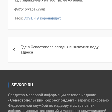
12,5 зараженных на 100 тысяч жителей.
Фото: pixabay.com
Tags:
COVID-19
,
коронавирус
Навигация
Где в Севастополе сегодня выключили воду:
по
адреса
записям
SEVKOR.RU
Средство массовой информации сетевое издание
«Севастопольский
Корреспондент»
зарегистрировано
Федеральной службой по надзору в сфере связи,
информационных технологий и массовых коммуникаций