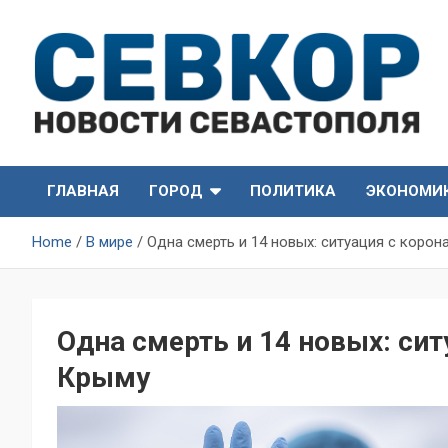
Skip
to
content
СевКор — Самые главные и актуальные новости
СевКор — Новости
Севастополя
ГЛАВНАЯ
ГОРОД
ПОЛИТИКА
ЭКОНОМИ
Севастополя
Home
В мире
Одна смерть и 14 новых: ситуация с коро
Одна смерть и 14 новых: си
Крыму