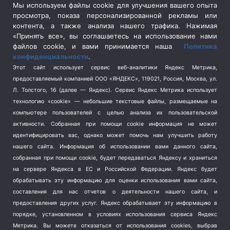
Сельское хозяйство
(3)
Мы используем файлы cookie для улучшения вашего опыта
просмотра, показа персонализированной рекламы или
Социальная политика
(3)
контента, а также анализа нашего трафика. Нажимая
Спецоперация в Украине
(657)
«Принять все», вы соглашаетесь на использование нами
Спецоперация на Украине
(404)
файлов cookie, и вами принимается наша
Политика
конфиденциальности
.
Спорт
(740)
Этот сайт использует сервис веб-аналитики Яндекс Метрика,
Тема недели
(210)
предоставляемый компанией ООО «ЯНДЕКС», 119021, Россия, Москва, ул.
Терроризм
(1)
Л. Толстого, 16 (далее — Яндекс). Сервис Яндекс Метрика использует
Транспорт
(262)
технологию «cookie» — небольшие текстовые файлы, размещаемые на
компьютере пользователей с целью анализа их пользовательской
Туризм
(178)
активности.
Собранная при помощи cookie информация не может
Флот
(76)
идентифицировать вас, однако может помочь нам улучшить работу
Цены
(2)
нашего сайта. Информация об использовании вами данного сайта,
Школа и спорт
(2)
собранная при помощи cookie, будет передаваться Яндексу и храниться
на сервере Яндекса в ЕС и Российской Федерации. Яндекс будет
Экология
(8)
обрабатывать эту информацию для оценки использования вами сайта,
Экономика
(1172)
составления для нас отчетов о деятельности нашего сайта, и
предоставления других услуг. Яндекс обрабатывает эту информацию в
Мы в соцсетях
порядке, установленном в условиях использования сервиса Яндекс
Метрика.
Вы можете отказаться от использования cookies, выбрав