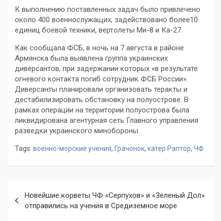
К выполнению поставленных задач было привлечено
около 400 военнослужащих, задействовано более10
единиц боевой техники, вертолеты Ми-8 и Ка-27.
Как сообщала ФСБ, в ночь на 7 августа в районе
Армянска была выявлена группа украинских
диверсантов, при задержании которых «в результате
огневого контакта погиб сотрудник ФСБ России».
Диверсанты планировали организовать теракты и
дестабилизировать обстановку на полуострове. В
рамках операции на территории полуострова была
ликвидирована агентурная сеть Главного управления
разведки украинского минобороны.
Tags:
военно-морские учения
,
Грачонок
,
катер Раптор
,
ЧФ
Навигация
Новейшие корветы ЧФ «Серпухов» и «Зеленый Дол»
по
отправились на учения в Средиземное море
записям