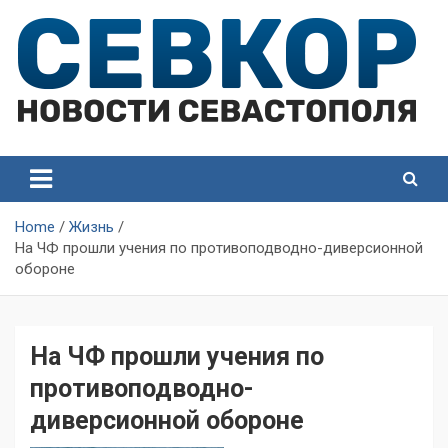
Skip
to
content
СевКор — Самые главные и актуальные новости
СевКор — Новости
Севастополя
Севастополя
Home
Жизнь
На ЧФ прошли учения по противоподводно-диверсионной
обороне
На ЧФ прошли учения по
противоподводно-
диверсионной обороне