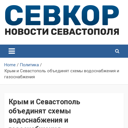
Skip
to
content
СевКор — Самые главные и актуальные новости
СевКор — Новости
Севастополя
Севастополя
Home
Политика
Крым и Севастополь объединят схемы водоснабжения и
газоснабжения
Крым и Севастополь
объединят схемы
водоснабжения и