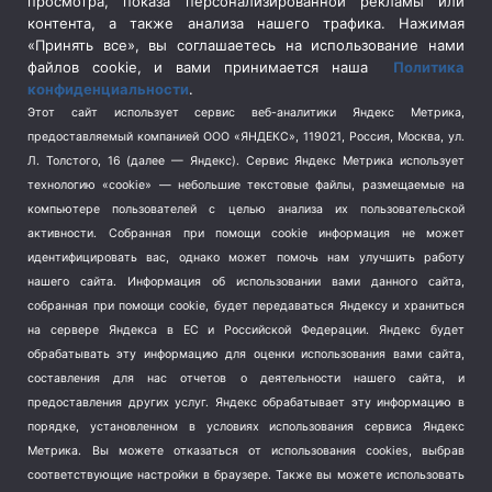
просмотра, показа персонализированной рекламы или
Социальная политика
(3)
контента, а также анализа нашего трафика. Нажимая
Спецоперация в Украине
(657)
«Принять все», вы соглашаетесь на использование нами
Спецоперация на Украине
(404)
файлов cookie, и вами принимается наша
Политика
конфиденциальности
.
Спорт
(740)
Этот сайт использует сервис веб-аналитики Яндекс Метрика,
Тема недели
(210)
предоставляемый компанией ООО «ЯНДЕКС», 119021, Россия, Москва, ул.
Терроризм
(1)
Л. Толстого, 16 (далее — Яндекс). Сервис Яндекс Метрика использует
Транспорт
(262)
технологию «cookie» — небольшие текстовые файлы, размещаемые на
компьютере пользователей с целью анализа их пользовательской
Туризм
(178)
активности.
Собранная при помощи cookie информация не может
Флот
(76)
идентифицировать вас, однако может помочь нам улучшить работу
Цены
(2)
нашего сайта. Информация об использовании вами данного сайта,
Школа и спорт
(2)
собранная при помощи cookie, будет передаваться Яндексу и храниться
на сервере Яндекса в ЕС и Российской Федерации. Яндекс будет
Экология
(8)
обрабатывать эту информацию для оценки использования вами сайта,
Экономика
(1172)
составления для нас отчетов о деятельности нашего сайта, и
предоставления других услуг. Яндекс обрабатывает эту информацию в
Мы в соцсетях
порядке, установленном в условиях использования сервиса Яндекс
Метрика.
Вы можете отказаться от использования cookies, выбрав
соответствующие настройки в браузере. Также вы можете использовать