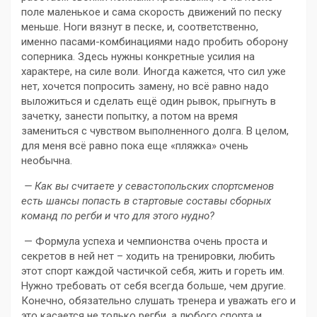
поле маленькое и сама скорость движений по песку
меньше. Ноги вязнут в песке, и, соответственно,
именно пасами-комбинациями надо пробить оборону
соперника. Здесь нужны конкретные усилия на
характере, на силе воли. Иногда кажется, что сил уже
нет, хочется попросить замену, но всё равно надо
выложиться и сделать ещё один рывок, прыгнуть в
зачетку, занести попытку, а потом на время
замениться с чувством выполненного долга. В целом,
для меня всё равно пока еще «пляжка» очень
необычна.
— Как вы считаете у севастопольских спортсменов
есть шансы попасть в стартовые составы сборных
команд по регби и что для этого нудно?
— Формула успеха и чемпионства очень проста и
секретов в ней нет – ходить на тренировки, любить
этот спорт каждой частичкой себя, жить и гореть им.
Нужно требовать от себя всегда больше, чем другие.
Конечно, обязательно слушать тренера и уважать его и
это касается не только регби, а любого спорта и