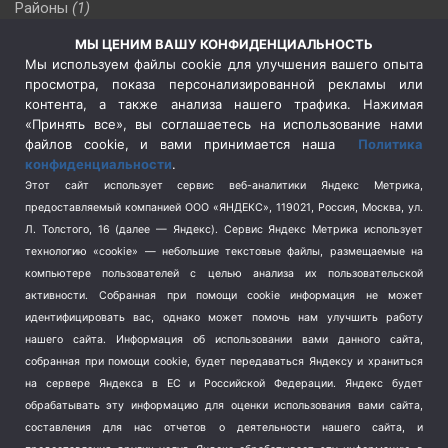
Районы
(1)
Россия
(510)
МЫ ЦЕНИМ ВАШУ КОНФИДЕНЦИАЛЬНОСТЬ
Сельское хозяйство
(3)
Мы используем файлы cookie для улучшения вашего опыта
просмотра, показа персонализированной рекламы или
Социальная политика
(3)
контента, а также анализа нашего трафика. Нажимая
Спецоперация в Украине
(657)
«Принять все», вы соглашаетесь на использование нами
Спецоперация на Украине
(404)
файлов cookie, и вами принимается наша
Политика
конфиденциальности
.
Спорт
(740)
Этот сайт использует сервис веб-аналитики Яндекс Метрика,
Тема недели
(210)
предоставляемый компанией ООО «ЯНДЕКС», 119021, Россия, Москва, ул.
Терроризм
(1)
Л. Толстого, 16 (далее — Яндекс). Сервис Яндекс Метрика использует
Транспорт
(262)
технологию «cookie» — небольшие текстовые файлы, размещаемые на
компьютере пользователей с целью анализа их пользовательской
Туризм
(178)
активности.
Собранная при помощи cookie информация не может
Флот
(76)
идентифицировать вас, однако может помочь нам улучшить работу
Цены
(2)
нашего сайта. Информация об использовании вами данного сайта,
Школа и спорт
(2)
собранная при помощи cookie, будет передаваться Яндексу и храниться
на сервере Яндекса в ЕС и Российской Федерации. Яндекс будет
Экология
(8)
обрабатывать эту информацию для оценки использования вами сайта,
Экономика
(1172)
составления для нас отчетов о деятельности нашего сайта, и