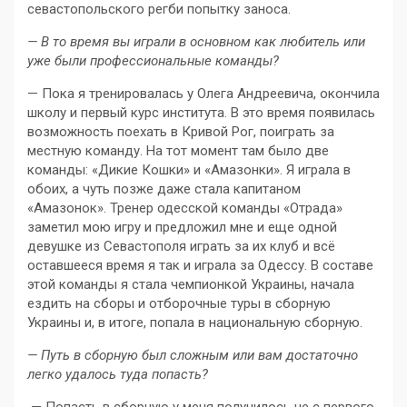
севастопольского регби попытку заноса.
— В то время вы играли в основном как любитель или
уже были профессиональные команды?
— Пока я тренировалась у Олега Андреевича, окончила
школу и первый курс института. В это время появилась
возможность поехать в Кривой Рог, поиграть за
местную команду. На тот момент там было две
команды: «Дикие Кошки» и «Амазонки». Я играла в
обоих, а чуть позже даже стала капитаном
«Амазонок». Тренер одесской команды «Отрада»
заметил мою игру и предложил мне и еще одной
девушке из Севастополя играть за их клуб и всё
оставшееся время я так и играла за Одессу. В составе
этой команды я стала чемпионкой Украины, начала
ездить на сборы и отборочные туры в сборную
Украины и, в итоге, попала в национальную сборную.
— Путь в сборную был сложным или вам достаточно
легко удалось туда попасть?
— Попасть в сборную у меня получилось не с первого