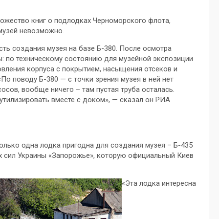
ножество книг о подлодках Черноморского флота,
 музей невозможно.
сть создания музея на базе Б-380. После осмотра
: по техническому состоянию для музейной экспозиции
овления корпуса с покрытием, насыщения отсеков и
По поводу Б-380 — с точки зрения музея в ней нет
сосов, вообще ничего – там пустая труба осталась.
 утилизировать вместе с доком», — сказал он РИА
олько одна лодка пригодна для создания музея – Б-435
х сил Украины «Запорожье», которую официальный Киев
«Эта лодка интересна