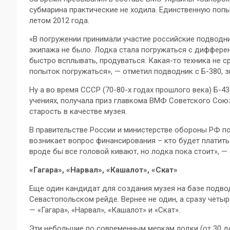
субмарина практические не ходила. Единственную поп
летом 2012 года.
«В погружении принимали участие российские подводни
экипажа не было. Лодка стала погружаться с дифферен
быстро всплывать, продуваться. Какая-то техника не 
попыток погружаться», — отметил подводник с Б-380, 
Ну а во время СССР (70-80-х годах прошлого века) Б-4
учениях, получала приз главкома ВМФ Советского Сою
старость в качестве музея.
В правительстве России и министерстве обороны РФ п
возникает вопрос финансирования – кто будет платить
вроде бы все головой кивают, но лодка пока стоит», — 
«Гагара», «Нарвал», «Кашалот», «Скат»
Еще один кандидат для создания музея на базе подво
Севастопольском рейде. Вернее не один, а сразу чет
— «Гагара», «Нарвал», «Кашалот» и «Скат».
Эти небольшие по современным меркам лодки (от 30 д