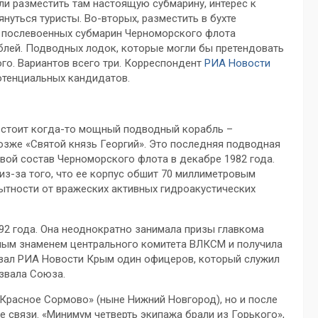
ли разместить там настоящую субмарину, интерес к
януться туристы. Во-вторых, разместить в бухте
ы послевоенных субмарин Черноморского флота
блей. Подводных лодок, которые могли бы претендовать
ого. Вариантов всего три. Корреспондент
РИА Новости
отенциальных кандидатов.
 стоит когда-то мощный подводный корабль –
озже «Святой князь Георгий». Это последняя подводная
евой состав Черноморского флота в декабре 1982 года.
з-за того, что ее корпус обшит 70 миллиметровым
ытности от вражеских активных гидроакустических
92 года. Она неоднократно занимала призы главкома
ным знаменем центрального комитета ВЛКСМ и получила
азал РИА Новости Крым один офицеров, который служил
звала Союза.
Красное Сормово» (ныне Нижний Новгород), но и после
е связи. «Минимум четверть экипажа брали из Горького»,