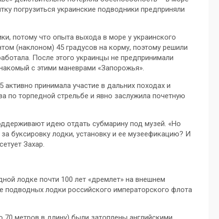
ытку погрузиться украинские подводники предприняли
ки, потому что опыта выхода в море у украинского
том (наклоном) 45 градусов на корму, поэтому решили
сработала. После этого украинцы не предпринимали
знакомый с этими маневрами «Запорожья».
35 активно принимала участие в дальних походах и
за по торпедной стрельбе и явно заслужила почетную
оддерживают идею отдать субмарину под музей. «Но
 за буксировку лодки, установку и ее музеефикацию? И
сетует Захар.
дной лодке почти 100 лет «дремлет» на внешнем
ыре подводных лодки российского императорского флота
о 70 метров в длину) были затоплены английскими