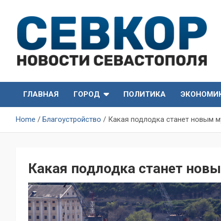
Skip
to
content
СевКор — Самые главные и актуальные новости
СевКор — Новости
Севастополя
ГЛАВНАЯ
ГОРОД
ПОЛИТИКА
ЭКОНОМИ
Севастополя
Home
Благоустройство
Какая подлодка станет новым м
Какая подлодка станет нов