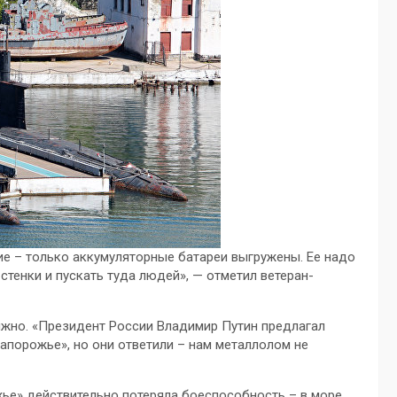
ие – только аккумуляторные батареи выгружены. Ее надо
стенки и пускать туда людей», — отметил ветеран-
олжно. «Президент России Владимир Путин предлагал
апорожье», но они ответили – нам металлолом не
ье» действительно потеряла боеспособность – в море