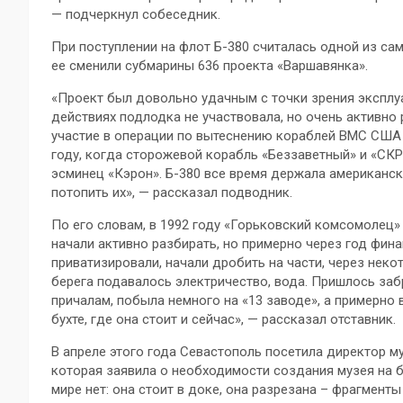
— подчеркнул собеседник.
При поступлении на флот Б-380 считалась одной из са
ее сменили субмарины 636 проекта «Варшавянка».
«Проект был довольно удачным с точки зрения эксплуа
действиях подлодка не участвовала, но очень активно 
участие в операции по вытеснению кораблей ВМС США 
году, когда сторожевой корабль «Беззаветный» и «СКР
эсминец «Кэрон». Б-380 все время держала американск
потопить их», — рассказал подводник.
По его словам, в 1992 году «Горьковский комсомолец»
начали активно разбирать, но примерно через год фин
приватизировали, начали дробить на части, через неко
берега подавалось электричество, вода. Пришлось заб
причалам, побыла немного на «13 заводе», а примерно 
бухте, где она стоит и сейчас», — рассказал отставник.
В апреле этого года Севастополь посетила директор м
которая заявила о необходимости создания музея на ба
мире нет: она стоит в доке, она разрезана – фрагмент