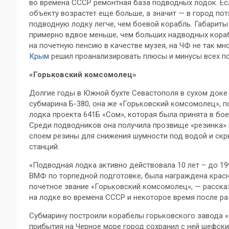
во времена СССР ремонтная база подводных лодок. Ес
объекту возрастет еще больше, а значит — в город пот
подводную лодку легче, чем боевой корабль. Габарит
примерно вдвое меньше, чем больших надводных кора
на почетную пенсию в качестве музея, на ЧФ не так мн
Крым
решил проанализировать плюсы и минусы всех п
«Горьковский комсомолец»
Долгие годы в Южной бухте Севастополя в сухом доке
субмарина Б-380, она же «Горьковский комсомолец», п
лодка проекта 641Б «Сом», которая была принята в бо
Среди подводников она получила прозвище «резинка» и
слоем резины для снижения шумности под водой и скр
станций.
«Подводная лодка активно действовала 10 лет – до 19
ВМФ по торпедной подготовке, была награждена крас
почетное звание «Горьковский комсомолец», — расск
на лодке во времена СССР и некоторое время после ра
Субмарину построили корабелы горьковского завода «
прибытия на Черное море город сохранил с ней шефски