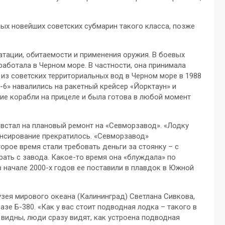
мых новейших советских субмарин такого класса, позже
тации, обитаемости и применения оружия. В боевых
работала в Черном море. В частности, она принимала
из советских территориальных вод в Черном море в 1988
-6» навалились на ракетный крейсер «Йорктаун» и
ие корабли на прицеле и была готова в любой момент
 встал на плановый ремонт на «Севморзавод». «Лодку
ансирование прекратилось. «Севморзавод»
торое время стали требовать деньги за стоянку – с
рать с завода. Какое-то время она «блуждала» по
в начале 2000-х годов ее поставили в плавдок в Южной
узея мирового океана (Калининград) Светлана Сивкова,
зе Б-380. «Как у вас стоит подводная лодка – такого в
ы видны, люди сразу видят, как устроена подводная