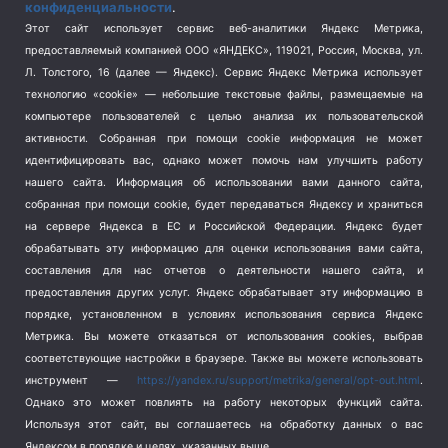
конфиденциальности
.
Спорт
(740)
Этот сайт использует сервис веб-аналитики Яндекс Метрика,
Тема недели
(210)
предоставляемый компанией ООО «ЯНДЕКС», 119021, Россия, Москва, ул.
Терроризм
(1)
Л. Толстого, 16 (далее — Яндекс). Сервис Яндекс Метрика использует
Транспорт
(262)
технологию «cookie» — небольшие текстовые файлы, размещаемые на
компьютере пользователей с целью анализа их пользовательской
Туризм
(178)
активности.
Собранная при помощи cookie информация не может
Флот
(76)
идентифицировать вас, однако может помочь нам улучшить работу
Цены
(2)
нашего сайта. Информация об использовании вами данного сайта,
Школа и спорт
(2)
собранная при помощи cookie, будет передаваться Яндексу и храниться
на сервере Яндекса в ЕС и Российской Федерации. Яндекс будет
Экология
(8)
обрабатывать эту информацию для оценки использования вами сайта,
Экономика
(1172)
составления для нас отчетов о деятельности нашего сайта, и
предоставления других услуг. Яндекс обрабатывает эту информацию в
Мы в соцсетях
порядке, установленном в условиях использования сервиса Яндекс
Метрика.
Вы можете отказаться от использования cookies, выбрав
соответствующие настройки в браузере. Также вы можете использовать
инструмент —
https://yandex.ru/support/metrika/general/opt-out.html
.
Однако это может повлиять на работу некоторых функций сайта.
Используя этот сайт, вы соглашаетесь на обработку данных о вас
Яндексом в порядке и целях, указанных выше.