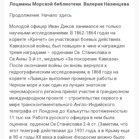
Лоцманы Морской библиотеки. Валерия Назинцева
Продолжение. Начало
здесь
Молодой офицер Иван Диков занимался не только
научными исследованиями. В 1862-1864 годах на
корвете «Кречет» он участвовал боевых действиях
Кавказской войны, был повышен в чине и награжден
тремя наградами – орденами Св. Станислава и
Св.Анны 3-й ст., медалью «За покорение Кавказа».
После окончания войны он вновь вернулся к
гидрографическим исследованиям, в 1868 году на
корвете «Львица» выполнил промерные работы в
Черном море и как один из лучших знатоков
черноморского региона принял участие в грандиозном
международном проекте – строительстве первого в
мире трансконтинентального Англо-Индийского
телеграфа от Лондона до Калькутты протяженностью
11 тыс км. Работа русского офицера в нем была
оценена орденом Св.Станислава 2-й ст. (Заметим, что
этот телеграф действовал до 1931 года, а в Крыму еще
в 90-е годы XX века в районе Феодосии можно было