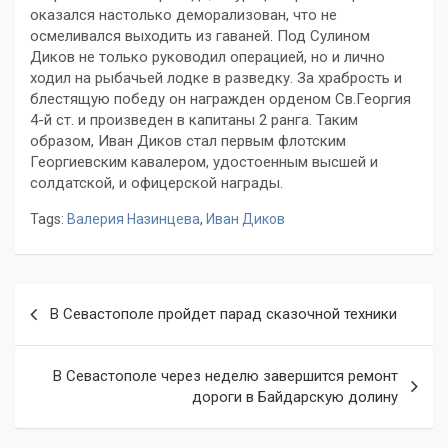
оказался настолько деморализован, что не
осмеливался выходить из гаваней. Под Сулином
Диков не только руководил операцией, но и лично
ходил на рыбачьей лодке в разведку. За храбрость и
блестящую победу он награжден орденом Св.Георгия
4-й ст. и произведен в капитаны 2 ранга. Таким
образом, Иван Диков стал первым флотским
Георгиевским кавалером, удостоенным высшей и
солдатской, и офицерской награды.
Tags:
Валерия Назинцева
,
Иван Диков
Навигация
В Севастополе пройдет парад сказочной техники
по
записям
В Севастополе через неделю завершится ремонт
дороги в Байдарскую долину