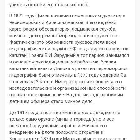
увидеть остатки его стальных опор).
В 1871 году Диков назначен помощником директора
Черноморских и Азовских маяков. В его ведении
картография, обсерватория, лоцманская служба,
маячное дело, ремонт мореходных инструментов.
Фактически это обязанности руководителя всей
гидрографической службы ЧФ, ведь директор маяков
капитан 1 ранга В.И. Зарудный в тот период занимался
в основном экспедиционными работами. Усилия
капитан-лейтенанта Дикова в развитии черноморской
гидрографии были отмечены в 1873 году орденом Св.
Станислава 2-й ст. с Императорской короной, а его
исследовательские и организационные способности
нашли новое применение. На долгие годы любимым
детищем офицера стало минное дело.
До 1917 года в понятие «минное дело» входило не
только само оружие (мины и торпеды), но и все
электрооборудование кораблей. Начало его
внедрению на флоте положило открытие в
Кронштадте в 1874 году Минных офицерских классов.