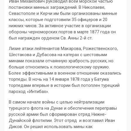
Иван Михайлович руководил всей морской частью
постановки минных заграждений. В Николаеве,
Севастополе и Керчи им были организованы минные
классы, которые подготовили 35 офицеров и 20
нижних чинов. За активное участие в организации
обороны черноморских портов в марте 1877 года он
был награжден орденом Св. Анны 2-й ст.
Лихие атаки лейтенантов Макарова, Рожественского,
Шестакова и Дубасова на катерах с шестовыми
минами показали отчаянную храбрость русских, но
больше относились к психологическому оружию.
Более эффективными в военном отношении оказались
торпеды. В ночь на 14 января 1878 года у Батума
торпедами впервые в истории был потоплен турецкий
пароход «Интибах».
В самом начале войны с целью нейтрализации
турецкого флота на Дунае и обеспечения переправы
русской армии был сформирован отряд Нижне-
Дунайской флотилии. Этот отряд и возглавил Иван
Диков. Он решил использовать мины как