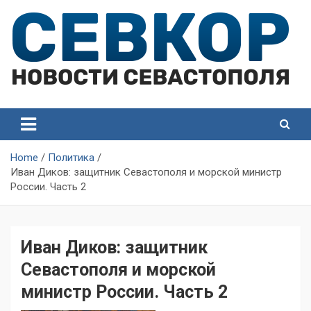
Skip
to
content
СевКор — Самые главные и актуальные новости
СевКор — Новости
Севастополя
Севастополя
Home
Политика
Иван Диков: защитник Севастополя и морской министр
России. Часть 2
Иван Диков: защитник
Севастополя и морской
министр России. Часть 2