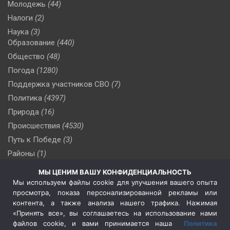
Молодежь
(44)
Налоги
(2)
Наука
(3)
Образование
(440)
Общество
(48)
Погода
(1280)
Поддержка участников СВО
(7)
Политика
(4397)
Природа
(16)
Происшествия
(4530)
Путь к Победе
(3)
Районы
(1)
Россия
(510)
МЫ ЦЕНИМ ВАШУ КОНФИДЕНЦИАЛЬНОСТЬ
Сельское хозяйство
(3)
Мы используем файлы cookie для улучшения вашего опыта
просмотра, показа персонализированной рекламы или
Социальная политика
(3)
контента, а также анализа нашего трафика. Нажимая
Спецоперация в Украине
(657)
«Принять все», вы соглашаетесь на использование нами
Спецоперация на Украине
(404)
файлов cookie, и вами принимается наша
Политика