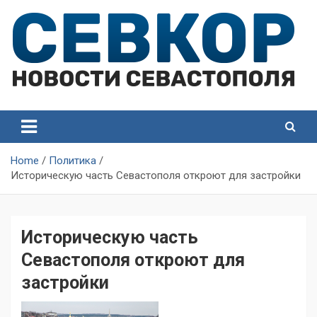
Skip
to
content
СевКор — Самые главные и актуальные новости
СевКор — Новости
Севастополя
Севастополя
Home
Политика
Историческую часть Севастополя откроют для застройки
Историческую часть
Севастополя откроют для
застройки