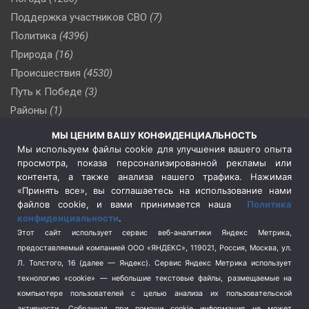
Поддержка участников СВО
(7)
Политика
(4396)
Природа
(16)
Происшествия
(4530)
Путь к Победе
(3)
Районы
(1)
Россия
(510)
МЫ ЦЕНИМ ВАШУ КОНФИДЕНЦИАЛЬНОСТЬ
Сельское хозяйство
(3)
Мы используем файлы cookie для улучшения вашего опыта
просмотра, показа персонализированной рекламы или
Социальная политика
(3)
контента, а также анализа нашего трафика. Нажимая
Спецоперация в Украине
(657)
«Принять все», вы соглашаетесь на использование нами
Спецоперация на Украине
(404)
файлов cookie, и вами принимается наша
Политика
конфиденциальности
.
Спорт
(740)
Этот сайт использует сервис веб-аналитики Яндекс Метрика,
Тема недели
(210)
предоставляемый компанией ООО «ЯНДЕКС», 119021, Россия, Москва, ул.
Терроризм
(1)
Л. Толстого, 16 (далее — Яндекс). Сервис Яндекс Метрика использует
Транспорт
(262)
технологию «cookie» — небольшие текстовые файлы, размещаемые на
компьютере пользователей с целью анализа их пользовательской
Туризм
(178)
активности.
Собранная при помощи cookie информация не может