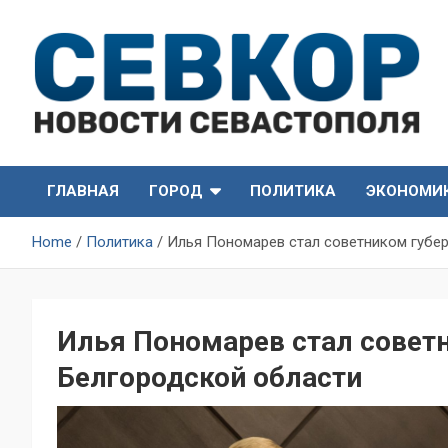
Skip
to
content
СевКор — Самые главные и актуальные новости
СевКор — Новости
Севастополя
ГЛАВНАЯ
ГОРОД
ПОЛИТИКА
ЭКОНОМИ
Севастополя
Home
Политика
Илья Пономарев стал советником губе
Илья Пономарев стал совет
Белгородской области