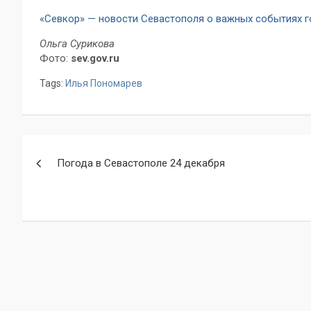
«Севкор» — новости Севастополя о важных событиях 
Ольга Сурикова
Фото:
sev.gov.ru
Tags:
Илья Пономарев
Навигация
Погода в Севастополе 24 декабря
по
записям