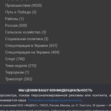
Происшествия
(4530)
Путь к Победе
(3)
Районы
(1)
Россия
(509)
Сельское хозяйство
(3)
Социальная политика
(3)
Спецоперация в Украине
(657)
Спецоперация на Украине
(404)
Спорт
(740)
Тема недели
(210)
Терроризм
(1)
Транспорт
(262)
Туризм
(178)
МЫ ЦЕНИМ ВАШУ КОНФИДЕНЦИАЛЬНОСТЬ
Флот
(76)
росмотра, показа персонализированной рекламы или контента, а
Цены
(2)
принимается наша
Политика конфиденциальности
.
Школа и спорт
(2)
й компанией ООО «ЯНДЕКС», 119021, Россия, Москва, ул. Л. Толстого, 16 (далее — 
за их пользовательской активности.
Собранная при помощи cookie информация 