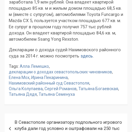
заработала 1,9 млн рублей. Она владеет квартирой
площадью 85 кв. м и жилым домом площадью 68,5 кв.
м (вместе с супругом), автомобилями Toyota Funcargo и
Mazda CX 5, пользуется участком площадью 677 кв. м.
Ее супруг в прошлом году получил 757 тыс рублей
дохода. Он владеет квартирой площадью 84,6 кв. м,
автомобилем Ssang Yong Rexston.
Декларации о дохода судей Нахимовского районного
суда за 2014 г. можно посмотреть
здесь
.
Tags:
Алла Лемешко
,
декларации о доходах севастопольских чиновников
,
Елена Мох
,
Ирина Пекаринина
,
Нахимовский районный суд Севастополя
,
Ольга Колупаева
,
Сергей Романов
,
Татьяна Богаевская
,
Татьяна Дядя
,
Татьяна Семенуха
Навигация
В Севастополе организатору подпольного игрового
по
клуба дали год условно и оштрафовали на 250 тыс