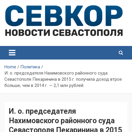
Skip
to
content
СевКор — Самые главные и актуальные новости
СевКор — Новости
Севастополя
Севастополя
Home
Политика
И. о. председателя Нахимовского районного суда
Севастополя Пекаринина в 2015 г. получила доход втрое
больше, чем в 2014 г. — 2,1 млн рублей
И. о. председателя
Нахимовского районного суда
Севастополя Пекаринина в 2015