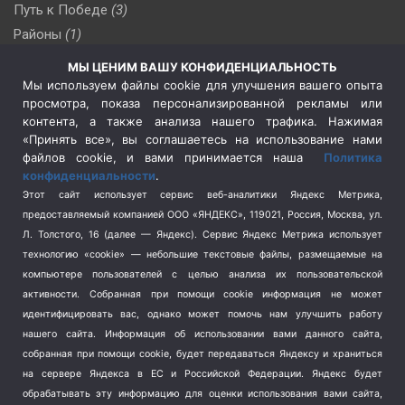
Путь к Победе
(3)
Районы
(1)
Россия
(510)
МЫ ЦЕНИМ ВАШУ КОНФИДЕНЦИАЛЬНОСТЬ
Сельское хозяйство
(3)
Мы используем файлы cookie для улучшения вашего опыта
просмотра, показа персонализированной рекламы или
Социальная политика
(3)
контента, а также анализа нашего трафика. Нажимая
Спецоперация в Украине
(657)
«Принять все», вы соглашаетесь на использование нами
Спецоперация на Украине
(404)
файлов cookie, и вами принимается наша
Политика
конфиденциальности
.
Спорт
(740)
Этот сайт использует сервис веб-аналитики Яндекс Метрика,
Тема недели
(210)
предоставляемый компанией ООО «ЯНДЕКС», 119021, Россия, Москва, ул.
Терроризм
(1)
Л. Толстого, 16 (далее — Яндекс). Сервис Яндекс Метрика использует
Транспорт
(262)
технологию «cookie» — небольшие текстовые файлы, размещаемые на
компьютере пользователей с целью анализа их пользовательской
Туризм
(178)
активности.
Собранная при помощи cookie информация не может
Флот
(76)
идентифицировать вас, однако может помочь нам улучшить работу
Цены
(2)
нашего сайта. Информация об использовании вами данного сайта,
Школа и спорт
(2)
собранная при помощи cookie, будет передаваться Яндексу и храниться
Экология
на сервере Яндекса в ЕС и Российской Федерации. Яндекс будет
(8)
обрабатывать эту информацию для оценки использования вами сайта,
Экономика
(1172)