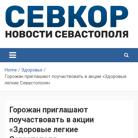
Skip
to
content
СевКор — Самые главные и актуальные новости
СевКор — Новости
Севастополя
Севастополя
Home
Здоровье
Горожан приглашают поучаствовать в акции «Здоровые
легкие Севастополя»
Горожан приглашают
поучаствовать в акции
«Здоровые легкие