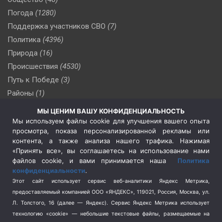
Погода
(1280)
Поддержка участников СВО
(7)
Политика
(4396)
Природа
(16)
Происшествия
(4530)
Путь к Победе
(3)
Районы
(1)
Россия
(510)
МЫ ЦЕНИМ ВАШУ КОНФИДЕНЦИАЛЬНОСТЬ
Сельское хозяйство
(3)
Мы используем файлы cookie для улучшения вашего опыта
просмотра, показа персонализированной рекламы или
Социальная политика
(3)
контента, а также анализа нашего трафика. Нажимая
Спецоперация в Украине
(657)
«Принять все», вы соглашаетесь на использование нами
Спецоперация на Украине
(404)
файлов cookie, и вами принимается наша
Политика
конфиденциальности
.
Спорт
(740)
Этот сайт использует сервис веб-аналитики Яндекс Метрика,
Тема недели
(210)
предоставляемый компанией ООО «ЯНДЕКС», 119021, Россия, Москва, ул.
Терроризм
(1)
Л. Толстого, 16 (далее — Яндекс). Сервис Яндекс Метрика использует
Транспорт
(262)
технологию «cookie» — небольшие текстовые файлы, размещаемые на