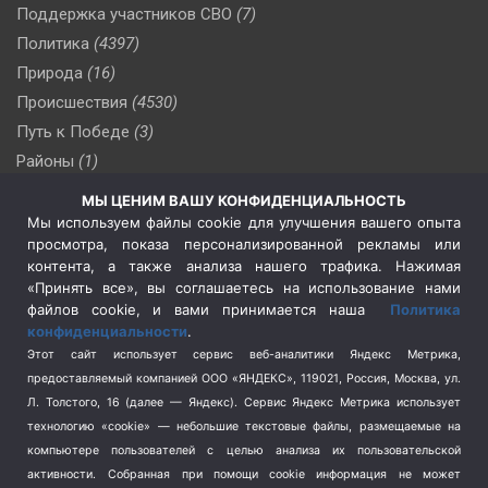
Поддержка участников СВО
(7)
Политика
(4397)
Природа
(16)
Происшествия
(4530)
Путь к Победе
(3)
Районы
(1)
Россия
(510)
МЫ ЦЕНИМ ВАШУ КОНФИДЕНЦИАЛЬНОСТЬ
Сельское хозяйство
(3)
Мы используем файлы cookie для улучшения вашего опыта
просмотра, показа персонализированной рекламы или
Социальная политика
(3)
контента, а также анализа нашего трафика. Нажимая
Спецоперация в Украине
(657)
«Принять все», вы соглашаетесь на использование нами
Спецоперация на Украине
(404)
файлов cookie, и вами принимается наша
Политика
конфиденциальности
.
Спорт
(740)
Этот сайт использует сервис веб-аналитики Яндекс Метрика,
Тема недели
(210)
предоставляемый компанией ООО «ЯНДЕКС», 119021, Россия, Москва, ул.
Терроризм
(1)
Л. Толстого, 16 (далее — Яндекс). Сервис Яндекс Метрика использует
Транспорт
(262)
технологию «cookie» — небольшие текстовые файлы, размещаемые на
компьютере пользователей с целью анализа их пользовательской
Туризм
(178)
активности.
Собранная при помощи cookie информация не может
Флот
(76)