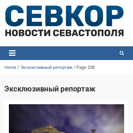
Skip
to
content
СевКор — Самые главные и актуальные новости
СевКор — Новости
Севастополя
Севастополя
Home
Эксклюзивный репортаж
Page 208
Эксклюзивный репортаж