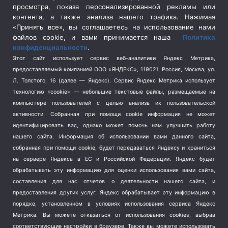
просмотра, показа персонализированной рекламы или
Социальная политика
(3)
контента, а также анализа нашего трафика. Нажимая
Спецоперация в Украине
(657)
«Принять все», вы соглашаетесь на использование нами
Спецоперация на Украине
(404)
файлов cookie, и вами принимается наша
Политика
конфиденциальности
.
Спорт
(740)
Этот сайт использует сервис веб-аналитики Яндекс Метрика,
Тема недели
(210)
предоставляемый компанией ООО «ЯНДЕКС», 119021, Россия, Москва, ул.
Терроризм
(1)
Л. Толстого, 16 (далее — Яндекс). Сервис Яндекс Метрика использует
Транспорт
(262)
технологию «cookie» — небольшие текстовые файлы, размещаемые на
компьютере пользователей с целью анализа их пользовательской
Туризм
(178)
активности.
Собранная при помощи cookie информация не может
Флот
(76)
идентифицировать вас, однако может помочь нам улучшить работу
Цены
(2)
нашего сайта. Информация об использовании вами данного сайта,
Школа и спорт
(2)
собранная при помощи cookie, будет передаваться Яндексу и храниться
на сервере Яндекса в ЕС и Российской Федерации. Яндекс будет
Экология
(8)
обрабатывать эту информацию для оценки использования вами сайта,
Экономика
(1172)
составления для нас отчетов о деятельности нашего сайта, и
предоставления других услуг. Яндекс обрабатывает эту информацию в
Мы в соцсетях
порядке, установленном в условиях использования сервиса Яндекс
Метрика.
Вы можете отказаться от использования cookies, выбрав
соответствующие настройки в браузере. Также вы можете использовать