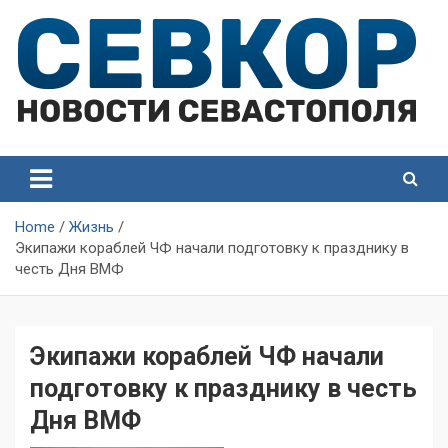
Skip
to
content
СевКор — Самые главные и актуальные новости
СевКор — Новости
Севастополя
Севастополя
Home
Жизнь
Экипажи кораблей ЧФ начали подготовку к празднику в
честь Дня ВМФ
Экипажи кораблей ЧФ начали
подготовку к празднику в честь
Дня ВМФ