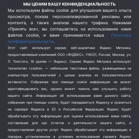
Россия
(509)
МЫ ЦЕНИМ ВАШУ КОНФИДЕНЦИАЛЬНОСТЬ
Сельское хозяйство
(3)
Мы используем файлы cookie для улучшения вашего опыта
просмотра, показа персонализированной рекламы или
Социальная политика
(3)
контента, а также анализа нашего трафика. Нажимая
Спецоперация в Украине
(657)
«Принять все», вы соглашаетесь на использование нами
Спецоперация на Украине
(404)
файлов cookie, и вами принимается наша
Политика
конфиденциальности
.
Спорт
(740)
Этот сайт использует сервис веб-аналитики Яндекс Метрика,
Тема недели
(210)
предоставляемый компанией ООО «ЯНДЕКС», 119021, Россия, Москва, ул.
Терроризм
(1)
Л. Толстого, 16 (далее — Яндекс). Сервис Яндекс Метрика использует
Транспорт
(262)
технологию «cookie» — небольшие текстовые файлы, размещаемые на
компьютере пользователей с целью анализа их пользовательской
Туризм
(178)
активности.
Собранная при помощи cookie информация не может
Флот
(76)
идентифицировать вас, однако может помочь нам улучшить работу
Цены
(2)
нашего сайта. Информация об использовании вами данного сайта,
Школа и спорт
(2)
собранная при помощи cookie, будет передаваться Яндексу и храниться
на сервере Яндекса в ЕС и Российской Федерации. Яндекс будет
Экология
(8)
обрабатывать эту информацию для оценки использования вами сайта,
Экономика
(1172)
составления для нас отчетов о деятельности нашего сайта, и
предоставления других услуг. Яндекс обрабатывает эту информацию в
Мы в соцсетях
порядке, установленном в условиях использования сервиса Яндекс