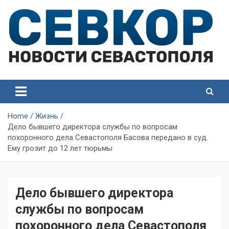
Skip
to
content
СевКор — Самые главные и актуальные новости
СевКор — Новости
Севастополя
Севастополя
Home
Жизнь
Дело бывшего директора службы по вопросам
похоронного дела Севастополя Басова передано в суд.
Ему грозит до 12 лет тюрьмы
Дело бывшего директора
службы по вопросам
похоронного дела Севастополя