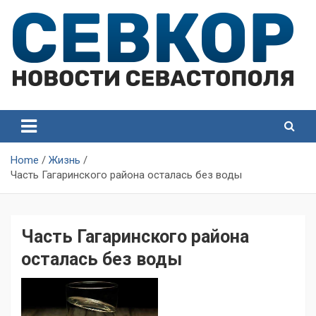
Skip
to
content
СевКор — Самые главные и актуальные новости
СевКор — Новости
Севастополя
Севастополя
Home
Жизнь
Часть Гагаринского района осталась без воды
Часть Гагаринского района
осталась без воды