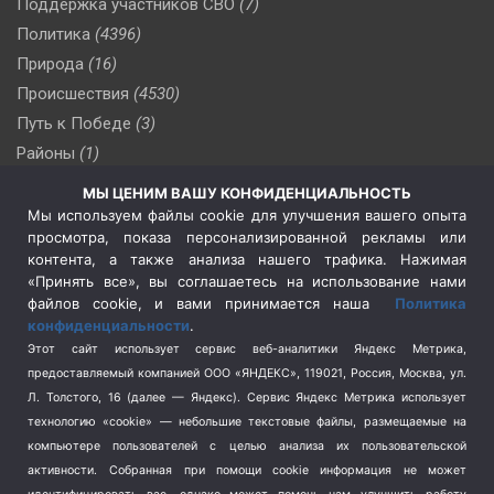
Поддержка участников СВО
(7)
Политика
(4396)
Природа
(16)
Происшествия
(4530)
Путь к Победе
(3)
Районы
(1)
Россия
(510)
МЫ ЦЕНИМ ВАШУ КОНФИДЕНЦИАЛЬНОСТЬ
Сельское хозяйство
(3)
Мы используем файлы cookie для улучшения вашего опыта
просмотра, показа персонализированной рекламы или
Социальная политика
(3)
контента, а также анализа нашего трафика. Нажимая
Спецоперация в Украине
(657)
«Принять все», вы соглашаетесь на использование нами
Спецоперация на Украине
(404)
файлов cookie, и вами принимается наша
Политика
конфиденциальности
.
Спорт
(740)
Этот сайт использует сервис веб-аналитики Яндекс Метрика,
Тема недели
(210)
предоставляемый компанией ООО «ЯНДЕКС», 119021, Россия, Москва, ул.
Терроризм
(1)
Л. Толстого, 16 (далее — Яндекс). Сервис Яндекс Метрика использует
Транспорт
(262)
технологию «cookie» — небольшие текстовые файлы, размещаемые на
компьютере пользователей с целью анализа их пользовательской
Туризм
(178)
активности.
Собранная при помощи cookie информация не может
Флот
(76)