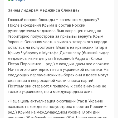
Зачем лидерам меджлиса блокада?
Главный вопрос блокады – зачем это меджлису?
После вхождения Крыма в состав России
руководителям меджлиса был запрещен въезд на
территорию полуострова за призывы вернуть Крым
Украине. Основная часть крымско-татарского народа
осталась на полуострове. Влиять на крымских татар в
Крыму Чубарову и Мустафе Джемилеву (бывший лидер
меджлиса, ныне депутат Верховной Рады от блока
Петра Порошенко – ред.) с каждым днем все сложнее.
Из-за этого они теряют вес в украинской политике. На
следующих парламентских выборах они и вовсе могут
оказаться в непроходной части списка партий.
Поэтому они стараются привлечь к себе внимание не
только украинских, но и международных элит.
«Наша цель актуализация оккупации (так в Украине
называют вхождение полуострова в состав России –
ред.) Крыма на международном уровне. В эти дни
проходит 70 юбилейная сессия ООН. Через несколько