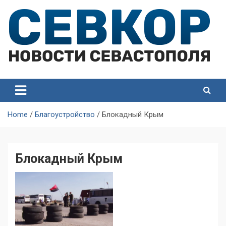
Skip
to
content
СевКор — Самые главные и актуальные новости
СевКор — Новости
Севастополя
Севастополя
Home
Благоустройство
Блокадный Крым
Блокадный Крым