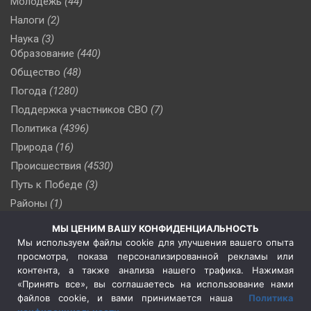
Молодежь
(44)
Налоги
(2)
Наука
(3)
Образование
(440)
Общество
(48)
Погода
(1280)
Поддержка участников СВО
(7)
Политика
(4396)
Природа
(16)
Происшествия
(4530)
Путь к Победе
(3)
Районы
(1)
Россия
(510)
МЫ ЦЕНИМ ВАШУ КОНФИДЕНЦИАЛЬНОСТЬ
Сельское хозяйство
(3)
Мы используем файлы cookie для улучшения вашего опыта
просмотра, показа персонализированной рекламы или
Социальная политика
(3)
контента, а также анализа нашего трафика. Нажимая
Спецоперация в Украине
(657)
«Принять все», вы соглашаетесь на использование нами
Спецоперация на Украине
(404)
файлов cookie, и вами принимается наша
Политика