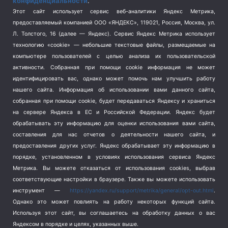
конфиденциальности
.
Спорт
(740)
Этот сайт использует сервис веб-аналитики Яндекс Метрика,
Тема недели
(210)
предоставляемый компанией ООО «ЯНДЕКС», 119021, Россия, Москва, ул.
Терроризм
(1)
Л. Толстого, 16 (далее — Яндекс). Сервис Яндекс Метрика использует
Транспорт
(262)
технологию «cookie» — небольшие текстовые файлы, размещаемые на
компьютере пользователей с целью анализа их пользовательской
Туризм
(178)
активности.
Собранная при помощи cookie информация не может
Флот
(76)
идентифицировать вас, однако может помочь нам улучшить работу
Цены
(2)
нашего сайта. Информация об использовании вами данного сайта,
Школа и спорт
(2)
собранная при помощи cookie, будет передаваться Яндексу и храниться
Экология
(8)
на сервере Яндекса в ЕС и Российской Федерации. Яндекс будет
обрабатывать эту информацию для оценки использования вами сайта,
Экономика
(1172)
составления для нас отчетов о деятельности нашего сайта, и
предоставления других услуг. Яндекс обрабатывает эту информацию в
Мы в соцсетях
порядке, установленном в условиях использования сервиса Яндекс
Метрика.
Вы можете отказаться от использования cookies, выбрав
соответствующие настройки в браузере. Также вы можете использовать
инструмент —
https://yandex.ru/support/metrika/general/opt-out.html
.
Однако это может повлиять на работу некоторых функций сайта.
Используя этот сайт, вы соглашаетесь на обработку данных о вас
Яндексом в порядке и целях, указанных выше.