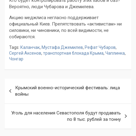
Кто будет контролировать работу этих хабов и баз?
Вероятно, люди Чубарова и Джемилева.
Акцию меджлиса негласно поддерживает
официальный Киев. Препятствовать «активистам» ни
силовики, ни чиновники, по всей видимости, не
собираются.
Tags:
Каланчак
,
Мустафа Джемилев
,
Рефат Чубаров
,
Сергей Аксенов
,
транспортная блокада Крыма
,
Чаплинка
,
Чонгар
Навигация
Крымский военно-исторический фестиваль: лица
по
войны
записям
Уголь для населения Севастополя будут продавать
по 8 тыс. рублей за тонну