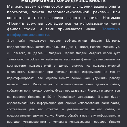
МЫ ЦЕНИМ ВАШУ КОНФИДЕНЦИАЛЬНОСТЬ
Сельское хозяйство
(3)
Мы используем файлы cookie для улучшения вашего опыта
просмотра, показа персонализированной рекламы или
Социальная политика
(3)
контента, а также анализа нашего трафика. Нажимая
Спецоперация в Украине
(657)
«Принять все», вы соглашаетесь на использование нами
Спецоперация на Украине
(404)
файлов cookie, и вами принимается наша
Политика
конфиденциальности
.
Спорт
(740)
Этот сайт использует сервис веб-аналитики Яндекс Метрика,
Тема недели
(210)
предоставляемый компанией ООО «ЯНДЕКС», 119021, Россия, Москва, ул.
Терроризм
(1)
Л. Толстого, 16 (далее — Яндекс). Сервис Яндекс Метрика использует
Транспорт
(262)
технологию «cookie» — небольшие текстовые файлы, размещаемые на
компьютере пользователей с целью анализа их пользовательской
Туризм
(178)
активности.
Собранная при помощи cookie информация не может
Флот
(76)
идентифицировать вас, однако может помочь нам улучшить работу
Цены
(2)
нашего сайта. Информация об использовании вами данного сайта,
Школа и спорт
(2)
собранная при помощи cookie, будет передаваться Яндексу и храниться
Экология
(8)
на сервере Яндекса в ЕС и Российской Федерации. Яндекс будет
обрабатывать эту информацию для оценки использования вами сайта,
Экономика
(1172)
составления для нас отчетов о деятельности нашего сайта, и
предоставления других услуг. Яндекс обрабатывает эту информацию в
Мы в соцсетях
порядке, установленном в условиях использования сервиса Яндекс