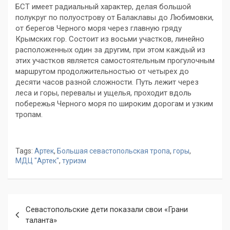
БСТ имеет радиальный характер, делая большой
полукруг по полуострову от Балаклавы до Любимовки,
от берегов Черного моря через главную гряду
Крымских гор. Состоит из восьми участков, линейно
расположенных один за другим, при этом каждый из
этих участков является самостоятельным прогулочным
маршрутом продолжительностью от четырех до
десяти часов разной сложности. Путь лежит через
леса и горы, перевалы и ущелья, проходит вдоль
побережья Черного моря по широким дорогам и узким
тропам.
Tags:
Артек
,
Большая севастопольская тропа
,
горы
,
МДЦ "Артек"
,
туризм
Навигация
Севастопольские дети показали свои «Грани
по
таланта»