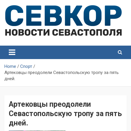
Skip
to
content
СевКор — Самые главные и актуальные новости
СевКор — Новости
Севастополя
Севастополя
Home
Спорт
Артековцы преодолели Севастопольскую тропу за пять
дней.
Артековцы преодолели
Севастопольскую тропу за пять
дней.