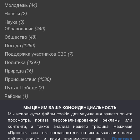
Молодежь
(44)
Налоги
(2)
Наука
(3)
Образование
(440)
Общество
(48)
Погода
(1280)
Поддержка участников СВО
(7)
Политика
(4397)
Природа
(16)
Происшествия
(4530)
Путь к Победе
(3)
Районы
(1)
Россия
(510)
МЫ ЦЕНИМ ВАШУ КОНФИДЕНЦИАЛЬНОСТЬ
Сельское хозяйство
(3)
Мы используем файлы cookie для улучшения вашего опыта
просмотра, показа персонализированной рекламы или
Социальная политика
(3)
контента, а также анализа нашего трафика. Нажимая
Спецоперация в Украине
(657)
«Принять все», вы соглашаетесь на использование нами
Спецоперация на Украине
(404)
файлов cookie, и вами принимается наша
Политика