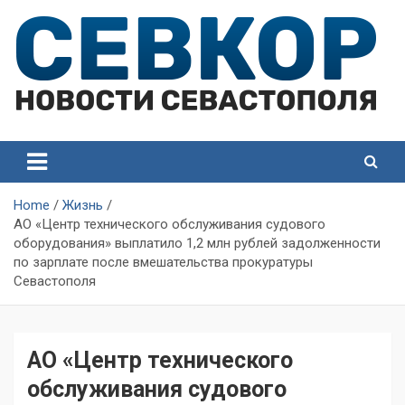
Skip
to
content
СевКор — Самые главные и актуальные новости
СевКор — Новости
Севастополя
Севастополя
Home
Жизнь
АО «Центр технического обслуживания судового
оборудования» выплатило 1,2 млн рублей задолженности
по зарплате после вмешательства прокуратуры
Севастополя
АО «Центр технического
обслуживания судового