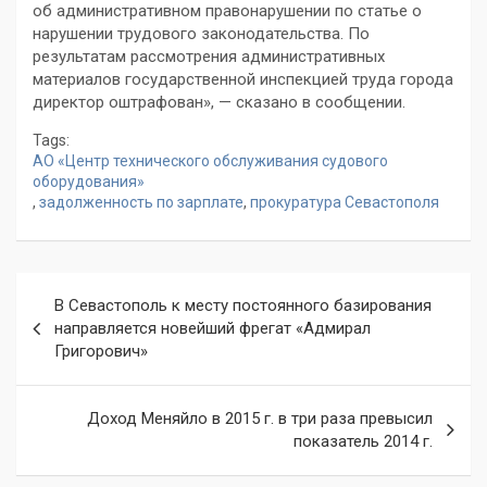
об административном правонарушении по статье о
нарушении трудового законодательства. По
результатам рассмотрения административных
материалов государственной инспекцией труда города
директор оштрафован», — сказано в сообщении.
Tags:
АО «Центр технического обслуживания судового
оборудования»
,
задолженность по зарплате
,
прокуратура Севастополя
Навигация
В Севастополь к месту постоянного базирования
по
направляется новейший фрегат «Адмирал
Григорович»
записям
Доход Меняйло в 2015 г. в три раза превысил
показатель 2014 г.