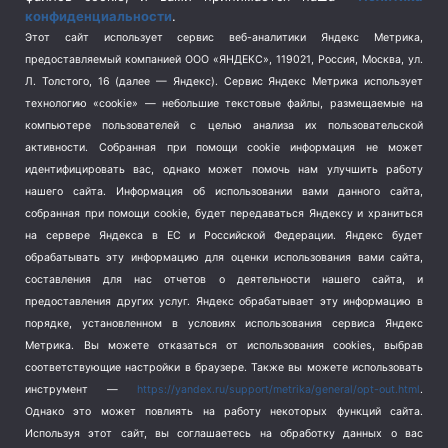
конфиденциальности
.
Спорт
(740)
Этот сайт использует сервис веб-аналитики Яндекс Метрика,
Тема недели
(210)
предоставляемый компанией ООО «ЯНДЕКС», 119021, Россия, Москва, ул.
Терроризм
(1)
Л. Толстого, 16 (далее — Яндекс). Сервис Яндекс Метрика использует
Транспорт
(262)
технологию «cookie» — небольшие текстовые файлы, размещаемые на
компьютере пользователей с целью анализа их пользовательской
Туризм
(178)
активности.
Собранная при помощи cookie информация не может
Флот
(76)
идентифицировать вас, однако может помочь нам улучшить работу
Цены
(2)
нашего сайта. Информация об использовании вами данного сайта,
Школа и спорт
(2)
собранная при помощи cookie, будет передаваться Яндексу и храниться
на сервере Яндекса в ЕС и Российской Федерации. Яндекс будет
Экология
(8)
обрабатывать эту информацию для оценки использования вами сайта,
Экономика
(1172)
составления для нас отчетов о деятельности нашего сайта, и
предоставления других услуг. Яндекс обрабатывает эту информацию в
Мы в соцсетях
порядке, установленном в условиях использования сервиса Яндекс
Метрика.
Вы можете отказаться от использования cookies, выбрав
соответствующие настройки в браузере. Также вы можете использовать
инструмент —
https://yandex.ru/support/metrika/general/opt-out.html
.
Однако это может повлиять на работу некоторых функций сайта.
Используя этот сайт, вы соглашаетесь на обработку данных о вас