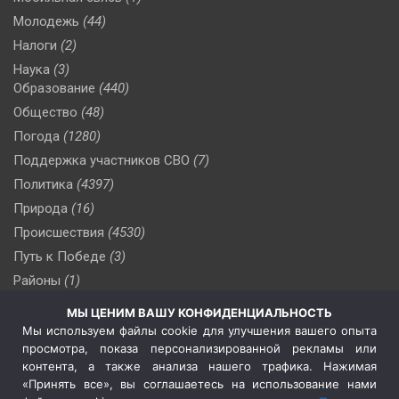
Молодежь
(44)
Налоги
(2)
Наука
(3)
Образование
(440)
Общество
(48)
Погода
(1280)
Поддержка участников СВО
(7)
Политика
(4397)
Природа
(16)
Происшествия
(4530)
Путь к Победе
(3)
Районы
(1)
Россия
(510)
МЫ ЦЕНИМ ВАШУ КОНФИДЕНЦИАЛЬНОСТЬ
Сельское хозяйство
(3)
Мы используем файлы cookie для улучшения вашего опыта
просмотра, показа персонализированной рекламы или
Социальная политика
(3)
контента, а также анализа нашего трафика. Нажимая
Спецоперация в Украине
(657)
«Принять все», вы соглашаетесь на использование нами