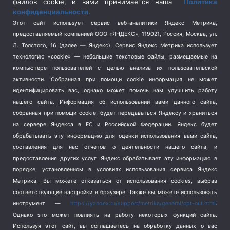
Спецоперация на Украине
(404)
файлов cookie, и вами принимается наша
Политика
конфиденциальности
.
Спорт
(740)
Этот сайт использует сервис веб-аналитики Яндекс Метрика,
Тема недели
(210)
предоставляемый компанией ООО «ЯНДЕКС», 119021, Россия, Москва, ул.
Терроризм
(1)
Л. Толстого, 16 (далее — Яндекс). Сервис Яндекс Метрика использует
Транспорт
(262)
технологию «cookie» — небольшие текстовые файлы, размещаемые на
компьютере пользователей с целью анализа их пользовательской
Туризм
(178)
активности.
Собранная при помощи cookie информация не может
Флот
(76)
идентифицировать вас, однако может помочь нам улучшить работу
Цены
(2)
нашего сайта. Информация об использовании вами данного сайта,
Школа и спорт
(2)
собранная при помощи cookie, будет передаваться Яндексу и храниться
на сервере Яндекса в ЕС и Российской Федерации. Яндекс будет
Экология
(8)
обрабатывать эту информацию для оценки использования вами сайта,
Экономика
(1172)
составления для нас отчетов о деятельности нашего сайта, и
предоставления других услуг. Яндекс обрабатывает эту информацию в
Мы в соцсетях
порядке, установленном в условиях использования сервиса Яндекс
Метрика.
Вы можете отказаться от использования cookies, выбрав
соответствующие настройки в браузере. Также вы можете использовать
инструмент —
https://yandex.ru/support/metrika/general/opt-out.html
.
Однако это может повлиять на работу некоторых функций сайта.
Используя этот сайт, вы соглашаетесь на обработку данных о вас