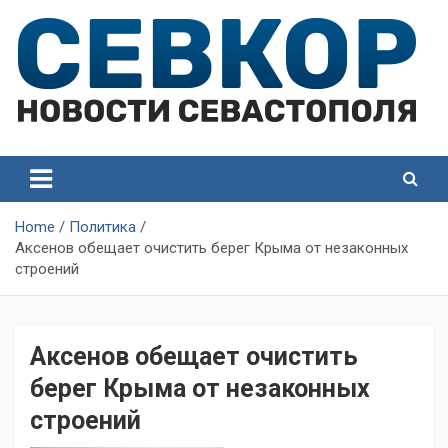
Skip
to
content
СевКор — Самые главные и актуальные новости
СевКор — Новости
Севастополя
Севастополя
Home
Политика
Аксенов обещает очистить берег Крыма от незаконных
строений
Аксенов обещает очистить
берег Крыма от незаконных
строений