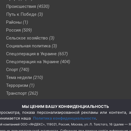
Происшествия
(4530)
Путь к Победе
(3)
Районы
(1)
Россия
(509)
Сельское хозяйство
(3)
Социальная политика
(3)
Спецоперация в Украине
(657)
Спецоперация на Украине
(404)
Спорт
(740)
Тема недели
(210)
Терроризм
(1)
Транспорт
(262)
Туризм
(178)
МЫ ЦЕНИМ ВАШУ КОНФИДЕНЦИАЛЬНОСТЬ
Флот
(76)
росмотра, показа персонализированной рекламы или контента, а
Цены
(2)
принимается наша
Политика конфиденциальности
.
Школа и спорт
(2)
й компанией ООО «ЯНДЕКС», 119021, Россия, Москва, ул. Л. Толстого, 16 (далее — 
за их пользовательской активности.
Собранная при помощи cookie информация 