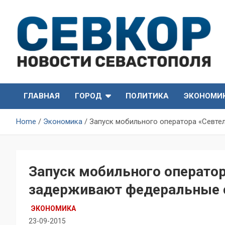
Skip
to
content
СевКор — Самые главные и актуальные новости
СевКор — Новости
Севастополя
ГЛАВНАЯ
ГОРОД
ПОЛИТИКА
ЭКОНОМИ
Севастополя
Home
Экономика
Запуск мобильного оператора «Севт
Запуск мобильного операто
задерживают федеральные 
ЭКОНОМИКА
23-09-2015