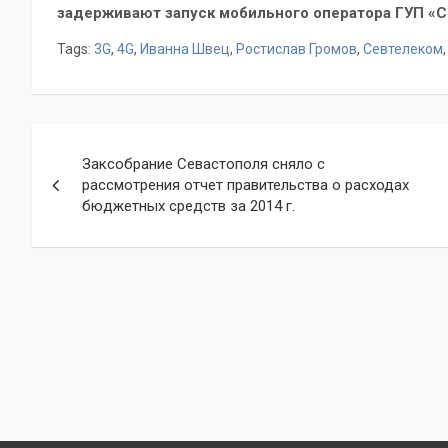
задерживают запуск мобильного оператора ГУП «С
Tags:
3G
,
4G
,
Иванна Швец
,
Ростислав Громов
,
Севтелеком
Навигация
Заксобрание Севастополя сняло с
по
рассмотрения отчет правительства о расходах
бюджетных средств за 2014 г.
записям