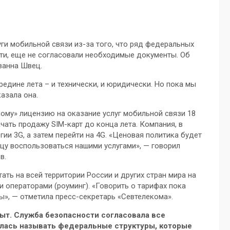
ги мобильной связи из-за того, что ряд федеральных
сти, еще не согласовали необходимые документы. Об
ванна Швец.
едине лета – и технически, и юридически. Но пока мы
азала она.
ому» лицензию на оказание услуг мобильной связи 18
чать продажу SIM-карт до конца лета. Компания, в
гии 3G, а затем перейти на 4G. «Ценовая политика будет
цу воспользоваться нашими услугами», — говорил
в.
ть на всей территории России и других стран мира на
 операторами (роуминг). «Говорить о тарифах пока
», — отметила пресс-секретарь «Севтелекома».
рыт. Служба безопасности согласовала все
алась называть федеральные структуры, которые