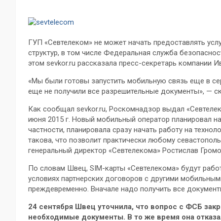
ГУП «Севтелеком» не может начать предоставлять услу
структур, в том числе Федеральная служба безопасно
этом sevkor.ru рассказала пресс-секретарь компании И
«Мы были готовы запустить мобильную связь еще в сер
еще не получили все разрешительные документы», — ск
Как сообщал sevkor.ru, Роскомнадзор выдал «Севтелек
июня 2015 г. Новый мобильный оператор планировал на
частности, планировала сразу начать работу на техноло
такова, что позволит практически любому севастополь
генеральный директор «Севтелекома» Ростислав Громо
По словам Швец, SIM-карты «Севтелекома» будут работа
условиях партнерских договоров с другими мобильными
преждевременно. Вначале надо получить все документы
24 сентября Швец уточнила, что вопрос с ФСБ зак
необходимые документы. В то же время она отказ