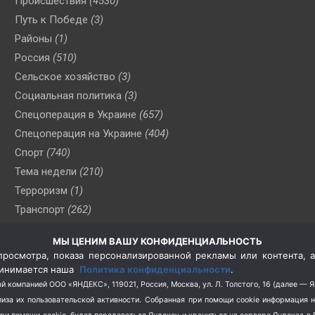
Происшествия
(4530)
Путь к Победе
(3)
Районы
(1)
Россия
(510)
Сельское хозяйство
(3)
Социальная политика
(3)
Спецоперация в Украине
(657)
Спецоперация на Украине
(404)
Спорт
(740)
Тема недели
(210)
Терроризм
(1)
Транспорт
(262)
Туризм
(178)
МЫ ЦЕНИМ ВАШУ КОНФИДЕНЦИАЛЬНОСТЬ
Флот
(76)
росмотра, показа персонализированной рекламы или контента, а
Цены
(2)
принимается наша
Политика конфиденциальности
.
Школа и спорт
(2)
й компанией ООО «ЯНДЕКС», 119021, Россия, Москва, ул. Л. Толстого, 16 (далее — 
за их пользовательской активности.
Собранная при помощи cookie информация 
Экология
(8)