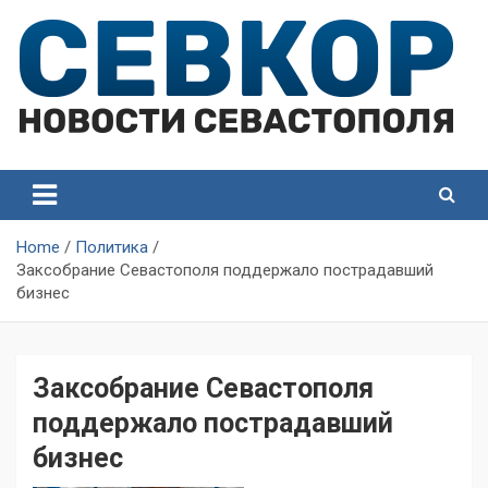
Skip
to
content
СевКор — Самые главные и актуальные новости
СевКор — Новости
Севастополя
Севастополя
Home
Политика
Заксобрание Севастополя поддержало пострадавший
бизнес
Заксобрание Севастополя
поддержало пострадавший
бизнес