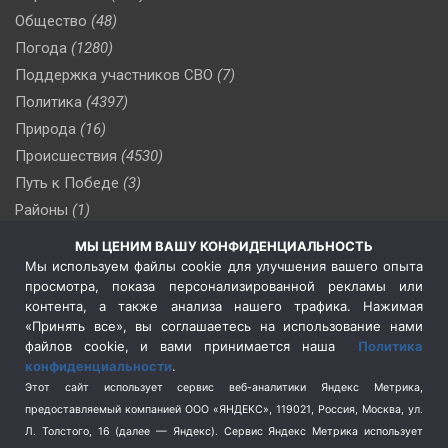
Общество
(48)
Погода
(1280)
Поддержка участников СВО
(7)
Политика
(4397)
Природа
(16)
Происшествия
(4530)
Путь к Победе
(3)
Районы
(1)
Россия
(510)
МЫ ЦЕНИМ ВАШУ КОНФИДЕНЦИАЛЬНОСТЬ
Сельское хозяйство
(3)
Мы используем файлы cookie для улучшения вашего опыта
просмотра, показа персонализированной рекламы или
Социальная политика
(3)
контента, а также анализа нашего трафика. Нажимая
Спецоперация в Украине
(657)
«Принять все», вы соглашаетесь на использование нами
Спецоперация на Украине
(404)
файлов cookie, и вами принимается наша
Политика
конфиденциальности
.
Спорт
(740)
Этот сайт использует сервис веб-аналитики Яндекс Метрика,
Тема недели
(210)
предоставляемый компанией ООО «ЯНДЕКС», 119021, Россия, Москва, ул.
Терроризм
(1)
Л. Толстого, 16 (далее — Яндекс). Сервис Яндекс Метрика использует