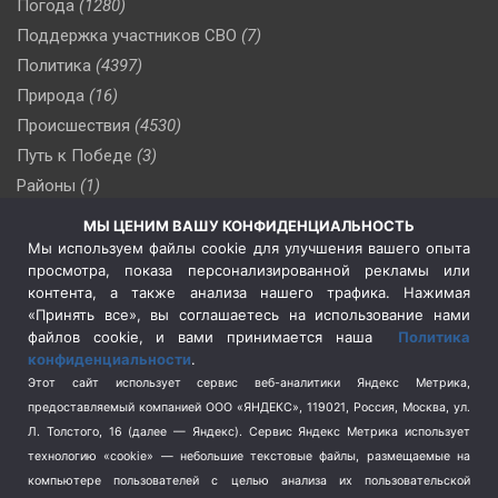
Погода
(1280)
Поддержка участников СВО
(7)
Политика
(4397)
Природа
(16)
Происшествия
(4530)
Путь к Победе
(3)
Районы
(1)
Россия
(510)
МЫ ЦЕНИМ ВАШУ КОНФИДЕНЦИАЛЬНОСТЬ
Сельское хозяйство
(3)
Мы используем файлы cookie для улучшения вашего опыта
просмотра, показа персонализированной рекламы или
Социальная политика
(3)
контента, а также анализа нашего трафика. Нажимая
Спецоперация в Украине
(657)
«Принять все», вы соглашаетесь на использование нами
Спецоперация на Украине
(404)
файлов cookie, и вами принимается наша
Политика
конфиденциальности
.
Спорт
(740)
Этот сайт использует сервис веб-аналитики Яндекс Метрика,
Тема недели
(210)
предоставляемый компанией ООО «ЯНДЕКС», 119021, Россия, Москва, ул.
Терроризм
(1)
Л. Толстого, 16 (далее — Яндекс). Сервис Яндекс Метрика использует
Транспорт
(262)
технологию «cookie» — небольшие текстовые файлы, размещаемые на
компьютере пользователей с целью анализа их пользовательской
Туризм
(178)