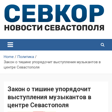
Skip
to
content
СевКор — Самые главные и актуальные новости
СевКор — Новости
Севастополя
Севастополя
Home
Политика
Закон о тишине упорядочит выступления музыкантов в
центре Севастополя
Закон о тишине упорядочит
выступления музыкантов в
центре Севастополя