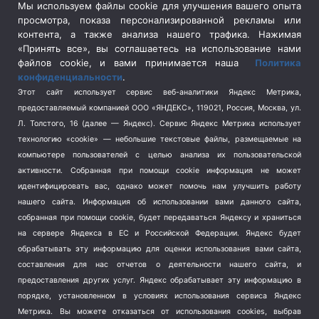
Сельское хозяйство
(3)
Мы используем файлы cookie для улучшения вашего опыта
просмотра, показа персонализированной рекламы или
Социальная политика
(3)
контента, а также анализа нашего трафика. Нажимая
Спецоперация в Украине
(657)
«Принять все», вы соглашаетесь на использование нами
Спецоперация на Украине
(404)
файлов cookie, и вами принимается наша
Политика
конфиденциальности
.
Спорт
(740)
Этот сайт использует сервис веб-аналитики Яндекс Метрика,
Тема недели
(210)
предоставляемый компанией ООО «ЯНДЕКС», 119021, Россия, Москва, ул.
Терроризм
(1)
Л. Толстого, 16 (далее — Яндекс). Сервис Яндекс Метрика использует
Транспорт
(262)
технологию «cookie» — небольшие текстовые файлы, размещаемые на
компьютере пользователей с целью анализа их пользовательской
Туризм
(178)
активности.
Собранная при помощи cookie информация не может
Флот
(76)
идентифицировать вас, однако может помочь нам улучшить работу
Цены
(2)
нашего сайта. Информация об использовании вами данного сайта,
Школа и спорт
(2)
собранная при помощи cookie, будет передаваться Яндексу и храниться
на сервере Яндекса в ЕС и Российской Федерации. Яндекс будет
Экология
(8)
обрабатывать эту информацию для оценки использования вами сайта,
Экономика
(1172)
составления для нас отчетов о деятельности нашего сайта, и
предоставления других услуг. Яндекс обрабатывает эту информацию в
Мы в соцсетях
порядке, установленном в условиях использования сервиса Яндекс
Метрика.
Вы можете отказаться от использования cookies, выбрав