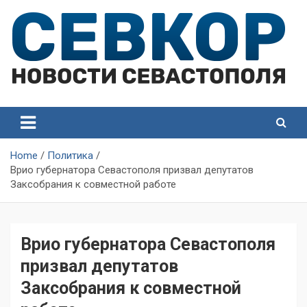
Skip
to
content
СевКор — Самые главные и актуальные новости
СевКор — Новости
Севастополя
Севастополя
Home
Политика
Врио губернатора Севастополя призвал депутатов
Заксобрания к совместной работе
Врио губернатора Севастополя
призвал депутатов
Заксобрания к совместной