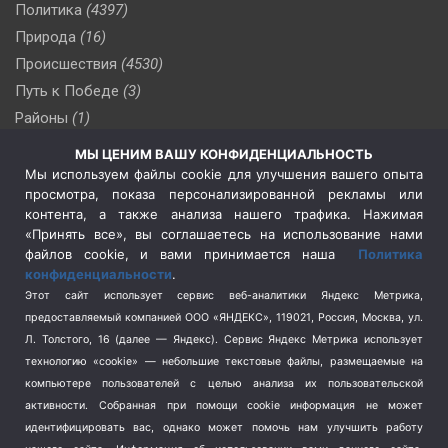
Политика
(4397)
Природа
(16)
Происшествия
(4530)
Путь к Победе
(3)
Районы
(1)
Россия
(510)
МЫ ЦЕНИМ ВАШУ КОНФИДЕНЦИАЛЬНОСТЬ
Сельское хозяйство
(3)
Мы используем файлы cookie для улучшения вашего опыта
просмотра, показа персонализированной рекламы или
Социальная политика
(3)
контента, а также анализа нашего трафика. Нажимая
Спецоперация в Украине
(657)
«Принять все», вы соглашаетесь на использование нами
Спецоперация на Украине
(404)
файлов cookie, и вами принимается наша
Политика
конфиденциальности
.
Спорт
(740)
Этот сайт использует сервис веб-аналитики Яндекс Метрика,
Тема недели
(210)
предоставляемый компанией ООО «ЯНДЕКС», 119021, Россия, Москва, ул.
Терроризм
(1)
Л. Толстого, 16 (далее — Яндекс). Сервис Яндекс Метрика использует
Транспорт
(262)
технологию «cookie» — небольшие текстовые файлы, размещаемые на
компьютере пользователей с целью анализа их пользовательской
Туризм
(178)
активности.
Собранная при помощи cookie информация не может
Флот
(76)
идентифицировать вас, однако может помочь нам улучшить работу
Цены
(2)