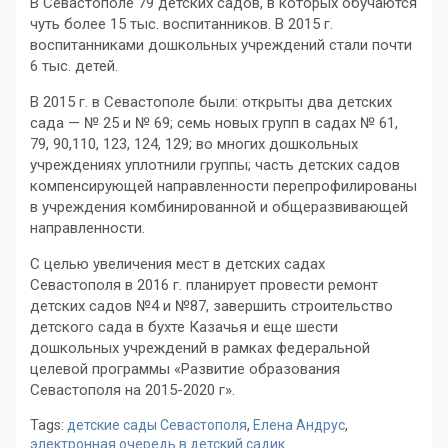
В Севастополе 79 детских садов, в которых обучаются
чуть более 15 тыс. воспитанников. В 2015 г.
воспитанниками дошкольных учреждений стали почти
6 тыс. детей.
В 2015 г. в Севастополе были: открыты два детских
сада — № 25 и № 69; семь новых групп в садах № 61,
79, 90,110, 123, 124, 129; во многих дошкольных
учреждениях уплотнили группы; часть детских садов
компенсирующей направленности перепрофилированы
в учреждения комбинированной и общеразвивающей
направленности.
С целью увеличения мест в детских садах
Севастополя в 2016 г. планирует провести ремонт
детских садов №4 и №87, завершить строительство
детского сада в бухте Казачья и еще шести
дошкольных учреждений в рамках федеральной
целевой программы «Развитие образования
Севастополя на 2015-2020 г».
Tags:
детские сады Севастополя
,
Елена Андрус
,
электронная очередь в детский садик