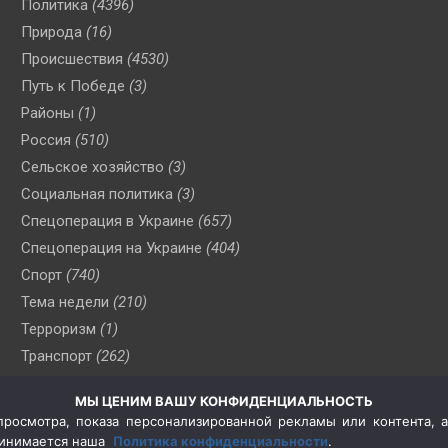
Политика
(4396)
Природа
(16)
Происшествия
(4530)
Путь к Победе
(3)
Районы
(1)
Россия
(510)
Сельское хозяйство
(3)
Социальная политика
(3)
Спецоперация в Украине
(657)
Спецоперация на Украине
(404)
Спорт
(740)
Тема недели
(210)
Терроризм
(1)
Транспорт
(262)
Туризм
(178)
МЫ ЦЕНИМ ВАШУ КОНФИДЕНЦИАЛЬНОСТЬ
Флот
(76)
росмотра, показа персонализированной рекламы или контента, а
Цены
(2)
принимается наша
Политика конфиденциальности
.