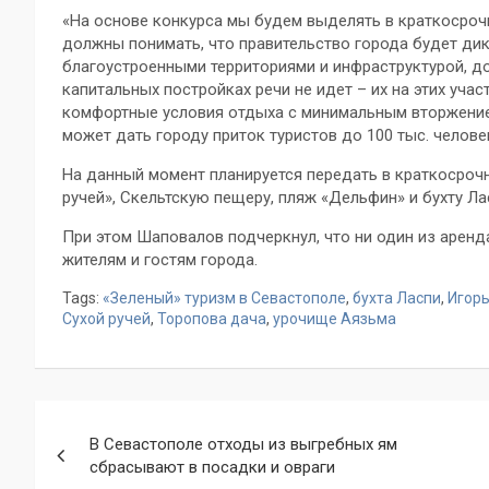
«На основе конкурса мы будем выделять в краткосроч
должны понимать, что правительство города будет дик
благоустроенными территориями и инфраструктурой, до
капитальных постройках речи не идет – их на этих учас
комфортные условия отдыха с минимальным вторжение
может дать городу приток туристов до 100 тыс. человек
На данный момент планируется передать в краткосрочн
ручей», Скельтскую пещеру, пляж «Дельфин» и бухту Ла
При этом Шаповалов подчеркнул, что ни один из аренд
жителям и гостям города.
Tags:
«Зеленый» туризм в Севастополе
,
бухта Ласпи
,
Игор
Сухой ручей
,
Торопова дача
,
урочище Аязьма
Навигация
В Севастополе отходы из выгребных ям
по
сбрасывают в посадки и овраги