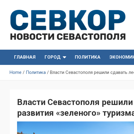
Skip
to
content
СевКор — Самые главные и актуальные новости
СевКор — Новости
Севастополя
ГЛАВНАЯ
ГОРОД
ПОЛИТИКА
ЭКОНОМИ
Севастополя
Home
Политика
Власти Севастополя решили сдавать лес
Власти Севастополя решили 
развития «зеленого» туризм