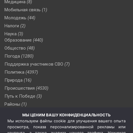
Медицина
(8)
Мобильная связь
(1)
Молодежь
(44)
Налоги
(2)
Наука
(3)
Образование
(440)
Общество
(48)
Погода
(1280)
Поддержка участников СВО
(7)
Политика
(4397)
Природа
(16)
Происшествия
(4530)
Путь к Победе
(3)
Районы
(1)
Россия
(510)
МЫ ЦЕНИМ ВАШУ КОНФИДЕНЦИАЛЬНОСТЬ
Сельское хозяйство
(3)
Мы используем файлы cookie для улучшения вашего опыта
просмотра, показа персонализированной рекламы или
Социальная политика
(3)
контента, а также анализа нашего трафика. Нажимая