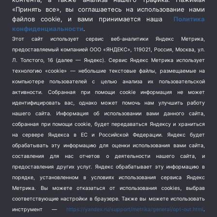
Спецоперация в Украине
(657)
«Принять все», вы соглашаетесь на использование нами
Спецоперация на Украине
(404)
файлов cookie, и вами принимается наша
Политика
конфиденциальности
.
Спорт
(740)
Этот сайт использует сервис веб-аналитики Яндекс Метрика,
Тема недели
(210)
предоставляемый компанией ООО «ЯНДЕКС», 119021, Россия, Москва, ул.
Терроризм
(1)
Л. Толстого, 16 (далее — Яндекс). Сервис Яндекс Метрика использует
Транспорт
(262)
технологию «cookie» — небольшие текстовые файлы, размещаемые на
компьютере пользователей с целью анализа их пользовательской
Туризм
(178)
активности.
Собранная при помощи cookie информация не может
Флот
(76)
идентифицировать вас, однако может помочь нам улучшить работу
Цены
(2)
нашего сайта. Информация об использовании вами данного сайта,
Школа и спорт
(2)
собранная при помощи cookie, будет передаваться Яндексу и храниться
на сервере Яндекса в ЕС и Российской Федерации. Яндекс будет
Экология
(8)
обрабатывать эту информацию для оценки использования вами сайта,
Экономика
(1172)
составления для нас отчетов о деятельности нашего сайта, и
предоставления других услуг. Яндекс обрабатывает эту информацию в
Мы в соцсетях
порядке, установленном в условиях использования сервиса Яндекс
Метрика.
Вы можете отказаться от использования cookies, выбрав
соответствующие настройки в браузере. Также вы можете использовать
инструмент —
https://yandex.ru/support/metrika/general/opt-out.html
.