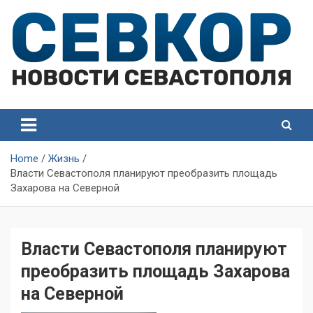
Skip
to
content
СевКор — Самые главные и актуальные новости
СевКор — Новости
Севастополя
Севастополя
Home
Жизнь
Власти Севастополя планируют преобразить площадь
Захарова на Северной
Власти Севастополя планируют
преобразить площадь Захарова
на Северной