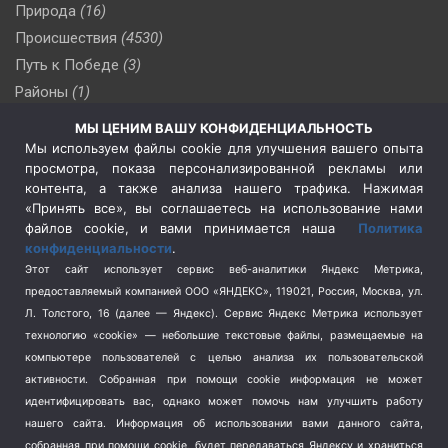
Природа
(16)
Происшествия
(4530)
Путь к Победе
(3)
Районы
(1)
Россия
(510)
МЫ ЦЕНИМ ВАШУ КОНФИДЕНЦИАЛЬНОСТЬ
Сельское хозяйство
(3)
Мы используем файлы cookie для улучшения вашего опыта
просмотра, показа персонализированной рекламы или
Социальная политика
(3)
контента, а также анализа нашего трафика. Нажимая
Спецоперация в Украине
(657)
«Принять все», вы соглашаетесь на использование нами
Спецоперация на Украине
(404)
файлов cookie, и вами принимается наша
Политика
конфиденциальности
.
Спорт
(740)
Этот сайт использует сервис веб-аналитики Яндекс Метрика,
Тема недели
(210)
предоставляемый компанией ООО «ЯНДЕКС», 119021, Россия, Москва, ул.
Терроризм
(1)
Л. Толстого, 16 (далее — Яндекс). Сервис Яндекс Метрика использует
Транспорт
(262)
технологию «cookie» — небольшие текстовые файлы, размещаемые на
компьютере пользователей с целью анализа их пользовательской
Туризм
(178)
активности.
Собранная при помощи cookie информация не может
Флот
(76)
идентифицировать вас, однако может помочь нам улучшить работу
Цены
(2)
нашего сайта. Информация об использовании вами данного сайта,
Школа и спорт
(2)
собранная при помощи cookie, будет передаваться Яндексу и храниться