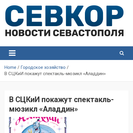
Skip
to
content
СевКор — Самые главные и актуальные новости
СевКор — Новости
Севастополя
Севастополя
Home
Городское хозяйство
В СЦКиИ покажут спектакль-мюзикл «Аладдин»
В СЦКиИ покажут спектакль-
мюзикл «Аладдин»