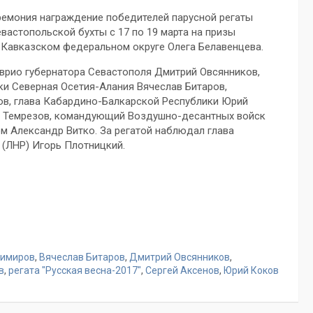
еремония награждение победителей парусной регаты
евастопольской бухты с 17 по 19 марта на призы
-Кавказском федеральном округе Олега Белавенцева.
, врио губернатора Севастополя Дмитрий Овсянников,
ки Северная Осетия-Алания Вячеслав Битаров,
ов, глава Кабардино-Балкарской Республики Юрий
д Темрезов, командующий Воздушно-десантных войск
Александр Витко. За регатой наблюдал глава
(ЛНР) Игорь Плотницкий.
димиров
,
Вячеслав Битаров
,
Дмитрий Овсянников
,
в
,
регата "Русская весна-2017"
,
Сергей Аксенов
,
Юрий Коков