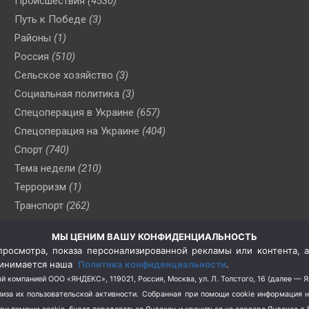
Происшествия
(4530)
Путь к Победе
(3)
Районы
(1)
Россия
(510)
Сельское хозяйство
(3)
Социальная политика
(3)
Спецоперация в Украине
(657)
Спецоперация на Украине
(404)
Спорт
(740)
Тема недели
(210)
Терроризм
(1)
Транспорт
(262)
Туризм
(178)
МЫ ЦЕНИМ ВАШУ КОНФИДЕНЦИАЛЬНОСТЬ
Флот
(76)
росмотра, показа персонализированной рекламы или контента, а
Цены
(2)
принимается наша
Политика конфиденциальности
.
Школа и спорт
(2)
й компанией ООО «ЯНДЕКС», 119021, Россия, Москва, ул. Л. Толстого, 16 (далее — 
за их пользовательской активности.
Собранная при помощи cookie информация 
Экология
(8)