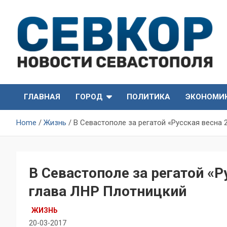
Skip
to
content
СевКор — Самые главные и актуальные новости
СевКор — Новости
Севастополя
ГЛАВНАЯ
ГОРОД
ПОЛИТИКА
ЭКОНОМИ
Севастополя
Home
Жизнь
В Севастополе за регатой «Русская весна
В Севастополе за регатой «
глава ЛНР Плотницкий
ЖИЗНЬ
20-03-2017