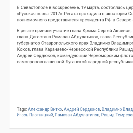
В Севастополе в воскресенье, 19 марта, состоялась ц
«Русская весна-2017». Регата проходила в акватории С
полномочного представителя президента РФ в Северо
В регате приняли участие глава Крыма Сергей Аксенов
глава Дагестана Рамазан Абдулатипов, глава Республи
губернатор Ставропольского края Владимир Владимир
Коков, глава Карачаево-Черкесской Республики Раши
Андрей Сердюков, командующий Черноморским флотом 
самопровозглашенной Луганской народной республики 
Tags:
Александр Витко
,
Андрей Сердюков
,
Владимир Вла
Игорь Плотницкий
,
Рамазан Абдулатипов
,
Рашид Темрезо