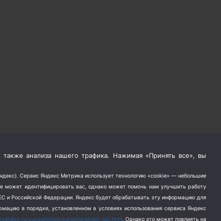
 также анализа нашего трафика. Нажимая «Принять все», вы
Яндекс). Сервис Яндекс Метрика использует технологию «cookie» — небольшие
не может идентифицировать вас, однако может помочь нам улучшить работу
в ЕС и Российской Федерации. Яндекс будет обрабатывать эту информацию для
ормацию в порядке, установленном в условиях использования сервиса Яндекс
//yandex.ru/support/metrika/general/opt-out.html
. Однако это может повлиять на