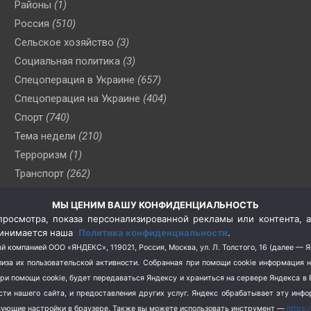
Районы
(1)
Россия
(510)
Сельское хозяйство
(3)
Социальная политика
(3)
Спецоперация в Украине
(657)
Спецоперация на Украине
(404)
Спорт
(740)
Тема недели
(210)
Терроризм
(1)
Транспорт
(262)
Туризм
(178)
МЫ ЦЕНИМ ВАШУ КОНФИДЕНЦИАЛЬНОСТЬ
Флот
(76)
росмотра, показа персонализированной рекламы или контента, а
Цены
(2)
принимается наша
Политика конфиденциальности
.
Школа и спорт
(2)
й компанией ООО «ЯНДЕКС», 119021, Россия, Москва, ул. Л. Толстого, 16 (далее — 
за их пользовательской активности.
Собранная при помощи cookie информация 
Экология
(8)
при помощи cookie, будет передаваться Яндексу и храниться на сервере Яндекса 
Экономика
(1172)
ости нашего сайта, и предоставления других услуг. Яндекс обрабатывает эту инф
твующие настройки в браузере. Также вы можете использовать инструмент —
https: