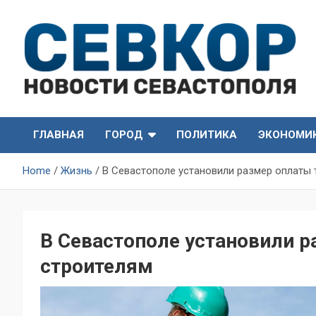
Skip
to
content
СевКор — Самые главные и актуальные новости
СевКор — Новости
Севастополя
ГЛАВНАЯ
ГОРОД
ПОЛИТИКА
ЭКОНОМИ
Севастополя
Home
Жизнь
В Севастополе установили размер оплаты 
В Севастополе установили р
строителям