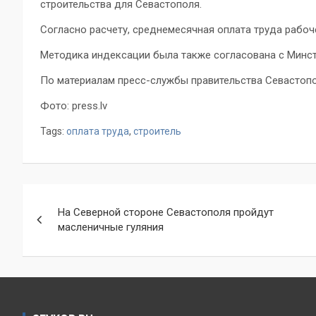
строительства для Севастополя.
Согласно расчету, среднемесячная оплата труда рабоче
Методика индексации была также согласована с Минс
По материалам пресс-службы правительства Севастоп
Фото: press.lv
Tags:
оплата труда
,
строитель
Навигация
На Северной стороне Севастополя пройдут
по
масленичные гуляния
записям