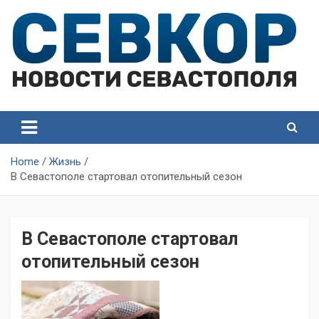
Skip
to
content
СевКор — Самые главные и актуальные новости
СевКор — Новости
Севастополя
Севастополя
Home
Жизнь
В Севастополе стартовал отопительный сезон
В Севастополе стартовал
отопительный сезон