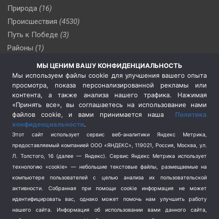
Природа
(16)
Происшествия
(4530)
Путь к Победе
(3)
Районы
(1)
Россия
(510)
МЫ ЦЕНИМ ВАШУ КОНФИДЕНЦИАЛЬНОСТЬ
Сельское хозяйство
(3)
Мы используем файлы cookie для улучшения вашего опыта
просмотра, показа персонализированной рекламы или
Социальная политика
(3)
контента, а также анализа нашего трафика. Нажимая
Спецоперация в Украине
(657)
«Принять все», вы соглашаетесь на использование нами
Спецоперация на Украине
(404)
файлов cookie, и вами принимается наша
Политика
конфиденциальности
.
Спорт
(740)
Этот сайт использует сервис веб-аналитики Яндекс Метрика,
Тема недели
(210)
предоставляемый компанией ООО «ЯНДЕКС», 119021, Россия, Москва, ул.
Терроризм
(1)
Л. Толстого, 16 (далее — Яндекс). Сервис Яндекс Метрика использует
Транспорт
(262)
технологию «cookie» — небольшие текстовые файлы, размещаемые на
компьютере пользователей с целью анализа их пользовательской
Туризм
(178)
активности.
Собранная при помощи cookie информация не может
Флот
(76)
идентифицировать вас, однако может помочь нам улучшить работу
Цены
(2)
нашего сайта. Информация об использовании вами данного сайта,