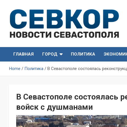
Skip
to
content
СевКор — Самые главные и актуальные новости
СевКор — Новости
Севастополя
ГЛАВНАЯ
ГОРОД
ПОЛИТИКА
ЭКОНОМИ
Севастополя
Home
Политика
В Севастополе состоялась реконструкц
В Севастополе состоялась р
войск с душманами