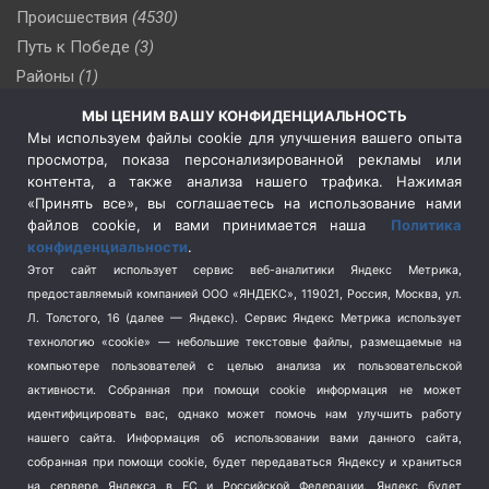
Происшествия
(4530)
Путь к Победе
(3)
Районы
(1)
Россия
(510)
МЫ ЦЕНИМ ВАШУ КОНФИДЕНЦИАЛЬНОСТЬ
Сельское хозяйство
(3)
Мы используем файлы cookie для улучшения вашего опыта
просмотра, показа персонализированной рекламы или
Социальная политика
(3)
контента, а также анализа нашего трафика. Нажимая
Спецоперация в Украине
(657)
«Принять все», вы соглашаетесь на использование нами
Спецоперация на Украине
(404)
файлов cookie, и вами принимается наша
Политика
конфиденциальности
.
Спорт
(740)
Этот сайт использует сервис веб-аналитики Яндекс Метрика,
Тема недели
(210)
предоставляемый компанией ООО «ЯНДЕКС», 119021, Россия, Москва, ул.
Терроризм
(1)
Л. Толстого, 16 (далее — Яндекс). Сервис Яндекс Метрика использует
Транспорт
(262)
технологию «cookie» — небольшие текстовые файлы, размещаемые на
компьютере пользователей с целью анализа их пользовательской
Туризм
(178)
активности.
Собранная при помощи cookie информация не может
Флот
(76)
идентифицировать вас, однако может помочь нам улучшить работу
Цены
(2)
нашего сайта. Информация об использовании вами данного сайта,
Школа и спорт
(2)
собранная при помощи cookie, будет передаваться Яндексу и храниться
Экология
(8)
на сервере Яндекса в ЕС и Российской Федерации. Яндекс будет