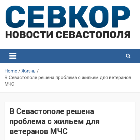
Skip
to
content
СевКор — Самые главные и актуальные новости
СевКор — Новости
Севастополя
Севастополя
Home
Жизнь
В Севастополе решена проблема с жильем для ветеранов
МЧС
В Севастополе решена
проблема с жильем для
ветеранов МЧС