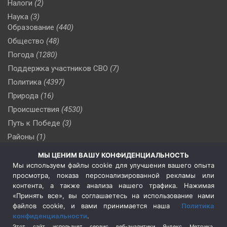
Налоги
(2)
Наука
(3)
Образование
(440)
Общество
(48)
Погода
(1280)
Поддержка участников СВО
(7)
Политика
(4397)
Природа
(16)
Происшествия
(4530)
Путь к Победе
(3)
Районы
(1)
Россия
(510)
МЫ ЦЕНИМ ВАШУ КОНФИДЕНЦИАЛЬНОСТЬ
Сельское хозяйство
(3)
Мы используем файлы cookie для улучшения вашего опыта
просмотра, показа персонализированной рекламы или
Социальная политика
(3)
контента, а также анализа нашего трафика. Нажимая
Спецоперация в Украине
(657)
«Принять все», вы соглашаетесь на использование нами
Спецоперация на Украине
(404)
файлов cookie, и вами принимается наша
Политика
конфиденциальности
.
Спорт
(740)
Этот сайт использует сервис веб-аналитики Яндекс Метрика,