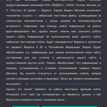
Тема недели
(210)
предоставляемый компанией ООО «ЯНДЕКС», 119021, Россия, Москва, ул.
Терроризм
(1)
Л. Толстого, 16 (далее — Яндекс). Сервис Яндекс Метрика использует
Транспорт
(262)
технологию «cookie» — небольшие текстовые файлы, размещаемые на
компьютере пользователей с целью анализа их пользовательской
Туризм
(178)
активности.
Собранная при помощи cookie информация не может
Флот
(76)
идентифицировать вас, однако может помочь нам улучшить работу
Цены
(2)
нашего сайта. Информация об использовании вами данного сайта,
Школа и спорт
(2)
собранная при помощи cookie, будет передаваться Яндексу и храниться
Экология
(8)
на сервере Яндекса в ЕС и Российской Федерации. Яндекс будет
обрабатывать эту информацию для оценки использования вами сайта,
Экономика
(1172)
составления для нас отчетов о деятельности нашего сайта, и
предоставления других услуг. Яндекс обрабатывает эту информацию в
Мы в соцсетях
порядке, установленном в условиях использования сервиса Яндекс
Метрика.
Вы можете отказаться от использования cookies, выбрав
соответствующие настройки в браузере. Также вы можете использовать
инструмент —
https://yandex.ru/support/metrika/general/opt-out.html
.
Однако это может повлиять на работу некоторых функций сайта.
Используя этот сайт, вы соглашаетесь на обработку данных о вас
Яндексом в порядке и целях, указанных выше.
Copyright © 2026
СевКор — Новости Севастополя