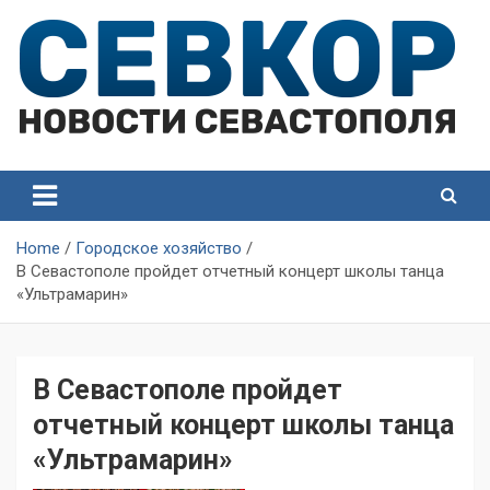
Skip
to
content
СевКор — Самые главные и актуальные новости
СевКор — Новости
Севастополя
Севастополя
Home
Городское хозяйство
В Севастополе пройдет отчетный концерт школы танца
«Ультрамарин»
В Севастополе пройдет
отчетный концерт школы танца
«Ультрамарин»