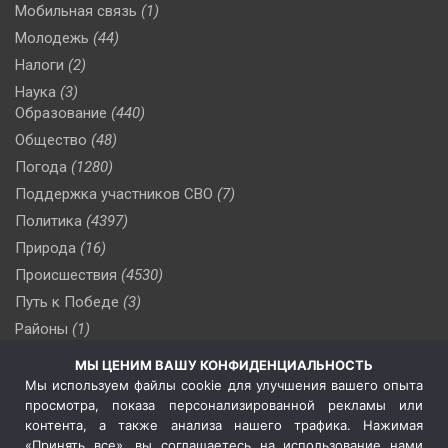
Мобильная связь
(1)
Молодежь
(44)
Налоги
(2)
Наука
(3)
Образование
(440)
Общество
(48)
Погода
(1280)
Поддержка участников СВО
(7)
Политика
(4397)
Природа
(16)
Происшествия
(4530)
Путь к Победе
(3)
Районы
(1)
Россия
(510)
МЫ ЦЕНИМ ВАШУ КОНФИДЕНЦИАЛЬНОСТЬ
Сельское хозяйство
(3)
Мы используем файлы cookie для улучшения вашего опыта
просмотра, показа персонализированной рекламы или
Социальная политика
(3)
контента, а также анализа нашего трафика. Нажимая
Спецоперация в Украине
(657)
«Принять все», вы соглашаетесь на использование нами