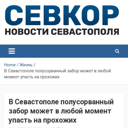
Skip
to
content
СевКор — Самые главные и актуальные новости
СевКор — Новости
Севастополя
Севастополя
Home
Жизнь
В Севастополе полусорванный забор может в любой
момент упасть на прохожих
В Севастополе полусорванный
забор может в любой момент
упасть на прохожих