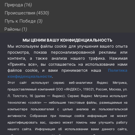
Природа
(16)
Происшествия
(4530)
Путь к Победе
(3)
Районы
(1)
Россия
(510)
МЫ ЦЕНИМ ВАШУ КОНФИДЕНЦИАЛЬНОСТЬ
Сельское хозяйство
(3)
Мы используем файлы cookie для улучшения вашего опыта
просмотра, показа персонализированной рекламы или
Социальная политика
(3)
контента, а также анализа нашего трафика. Нажимая
Спецоперация в Украине
(657)
«Принять все», вы соглашаетесь на использование нами
Спецоперация на Украине
(404)
файлов cookie, и вами принимается наша
Политика
конфиденциальности
.
Спорт
(740)
Этот сайт использует сервис веб-аналитики Яндекс Метрика,
Тема недели
(210)
предоставляемый компанией ООО «ЯНДЕКС», 119021, Россия, Москва, ул.
Терроризм
(1)
Л. Толстого, 16 (далее — Яндекс). Сервис Яндекс Метрика использует
Транспорт
(262)
технологию «cookie» — небольшие текстовые файлы, размещаемые на
компьютере пользователей с целью анализа их пользовательской
Туризм
(178)
активности.
Собранная при помощи cookie информация не может
Флот
(76)
идентифицировать вас, однако может помочь нам улучшить работу
Цены
(2)
нашего сайта. Информация об использовании вами данного сайта,