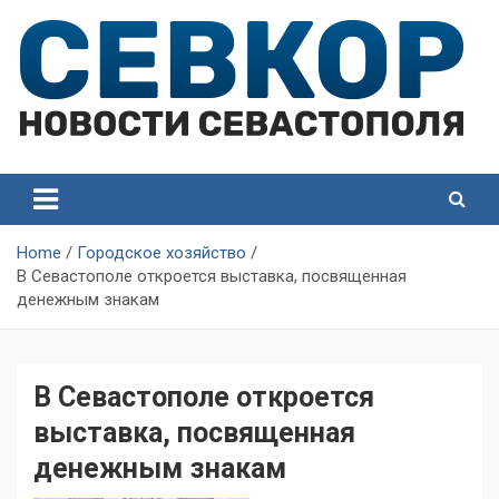
Skip
to
content
СевКор — Самые главные и актуальные новости
СевКор — Новости
Севастополя
Севастополя
Home
Городское хозяйство
В Севастополе откроется выставка, посвященная
денежным знакам
В Севастополе откроется
выставка, посвященная
денежным знакам