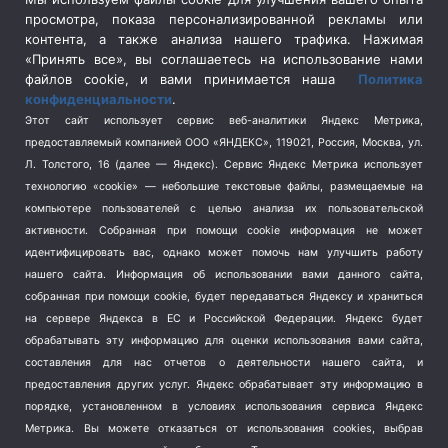
просмотра, показа персонализированной рекламы или
Социальная политика
(3)
контента, а также анализа нашего трафика. Нажимая
Спецоперация в Украине
(657)
«Принять все», вы соглашаетесь на использование нами
Спецоперация на Украине
(404)
файлов cookie, и вами принимается наша
Политика
конфиденциальности
.
Спорт
(740)
Этот сайт использует сервис веб-аналитики Яндекс Метрика,
Тема недели
(210)
предоставляемый компанией ООО «ЯНДЕКС», 119021, Россия, Москва, ул.
Терроризм
(1)
Л. Толстого, 16 (далее — Яндекс). Сервис Яндекс Метрика использует
Транспорт
(262)
технологию «cookie» — небольшие текстовые файлы, размещаемые на
компьютере пользователей с целью анализа их пользовательской
Туризм
(178)
активности.
Собранная при помощи cookie информация не может
Флот
(76)
идентифицировать вас, однако может помочь нам улучшить работу
Цены
(2)
нашего сайта. Информация об использовании вами данного сайта,
Школа и спорт
(2)
собранная при помощи cookie, будет передаваться Яндексу и храниться
Экология
на сервере Яндекса в ЕС и Российской Федерации. Яндекс будет
(8)
обрабатывать эту информацию для оценки использования вами сайта,
Экономика
(1172)
составления для нас отчетов о деятельности нашего сайта, и
предоставления других услуг. Яндекс обрабатывает эту информацию в
Мы в соцсетях
порядке, установленном в условиях использования сервиса Яндекс
Метрика.
Вы можете отказаться от использования cookies, выбрав