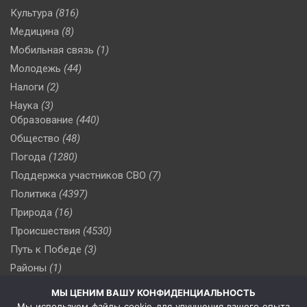
Культура
(816)
Медицина
(8)
Мобильная связь
(1)
Молодежь
(44)
Налоги
(2)
Наука
(3)
Образование
(440)
Общество
(48)
Погода
(1280)
Поддержка участников СВО
(7)
Политика
(4397)
Природа
(16)
Происшествия
(4530)
Путь к Победе
(3)
Районы
(1)
Россия
(510)
МЫ ЦЕНИМ ВАШУ КОНФИДЕНЦИАЛЬНОСТЬ
Сельское хозяйство
(3)
Мы используем файлы cookie для улучшения вашего опыта