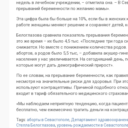
недель в лечебном учреждении, – отметила она. – В С
прерываний беременности по желанию мамы».
Эта цифра была бы больше на 10%, если бы в женских к
работе женщины меняют решение и сохраняют детей, к
Белоглазова сравнила показатель прерывания беремен
это же время – их было 4,5 тыс. «Последние три года 
снижается. Но вместе с понижением количества родов. 
абортов, а родов было 5,5 тыс, – добавила акушер-гин
населения у нас увеличивается. На сегодняшний день, 
которые могут дать демографический прирост».
По ее словам, на прерывание беременности, как правил
несмотря на значительные риски для здоровья. При это
используют контрацептивы. Причиной подобного отнош
входит в тариф обязательного медицинского страхован
«Мы наблюдаем неприятную тенденцию, когда пациентк
бесплатно, чем ежемесячно тратить деньги на контрацеп
Tags:
аборты в Севастополе
,
Департамент здравоохранен
Стелла Белоглазова
,
уровень рождаемости в Севастопол