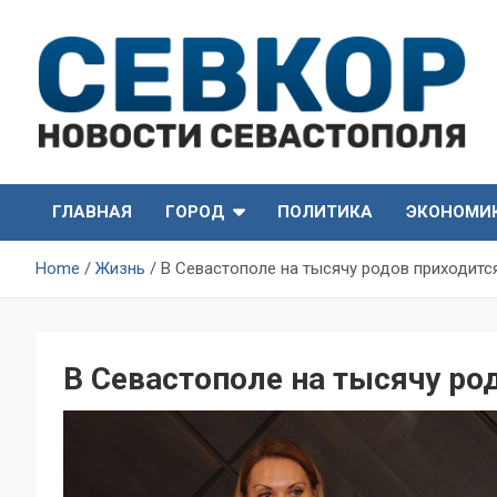
Skip
to
content
СевКор — Самые главные и актуальные новости
СевКор — Новости
Севастополя
ГЛАВНАЯ
ГОРОД
ПОЛИТИКА
ЭКОНОМИ
Севастополя
Home
Жизнь
В Севастополе на тысячу родов приходитс
В Севастополе на тысячу ро