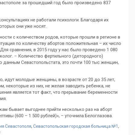
евастополе за прошедший год было произведено 837
онсультациях не работали психологи. Благодаря их
оторых они уже носят.
ности с количеством родов, которые прошли в регионе в
ситуация по количеству абортов положительная – их число
Для сравнения, в 2015 году у нас было проведено 1 080
еколог. – Количество фертильного (детородного)
по данным Севастопольстата, это почти 100 тыс женщин,
о, идут молодые женщины, в возрасте от 20 до 35 лет,
м, некоторые из них, не желая заводить ребенка, не
ения является тот факт, что прерывание беременности
ия.
ам бывает выгоднее прийти несколько раз на аборт
тивы (600 – 1 500 рублей)», – уточнила Белоглазова.
ия Севастополя
,
Севастопольская городская больница №1
,
е