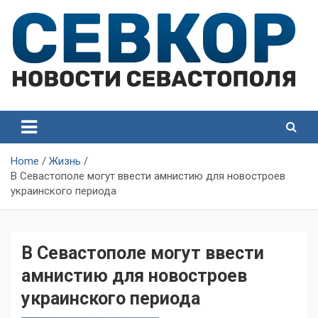
Skip
to
content
СевКор — Самые главные и актуальные новости
СевКор — Новости
Севастополя
Севастополя
Home
Жизнь
В Севастополе могут ввести амнистию для новостроев
украинского периода
В Севастополе могут ввести
амнистию для новостроев
украинского периода