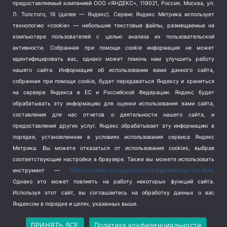
предоставляемый компанией ООО «ЯНДЕКС», 119021, Россия, Москва, ул.
Терроризм
(1)
Л. Толстого, 16 (далее — Яндекс). Сервис Яндекс Метрика использует
Транспорт
(262)
технологию «cookie» — небольшие текстовые файлы, размещаемые на
компьютере пользователей с целью анализа их пользовательской
Туризм
(178)
активности.
Собранная при помощи cookie информация не может
Флот
(76)
идентифицировать вас, однако может помочь нам улучшить работу
Цены
(2)
нашего сайта. Информация об использовании вами данного сайта,
Школа и спорт
(2)
собранная при помощи cookie, будет передаваться Яндексу и храниться
Экология
(8)
на сервере Яндекса в ЕС и Российской Федерации. Яндекс будет
обрабатывать эту информацию для оценки использования вами сайта,
Экономика
(1172)
составления для нас отчетов о деятельности нашего сайта, и
предоставления других услуг. Яндекс обрабатывает эту информацию в
Мы в соцсетях
порядке, установленном в условиях использования сервиса Яндекс
Метрика.
Вы можете отказаться от использования cookies, выбрав
соответствующие настройки в браузере. Также вы можете использовать
инструмент —
https://yandex.ru/support/metrika/general/opt-out.html
.
Однако это может повлиять на работу некоторых функций сайта.
Используя этот сайт, вы соглашаетесь на обработку данных о вас
Яндексом в порядке и целях, указанных выше.
Copyright © 2026
СевКор — Новости Севастополя
Политика конфиденциальности
ПРИНЯТЬ ВСЕ
Политика конфиденциальности