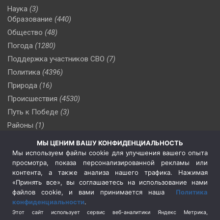
Наука
(3)
Образование
(440)
Общество
(48)
Погода
(1280)
Поддержка участников СВО
(7)
Политика
(4396)
Природа
(16)
Происшествия
(4530)
Путь к Победе
(3)
Районы
(1)
Россия
(510)
МЫ ЦЕНИМ ВАШУ КОНФИДЕНЦИАЛЬНОСТЬ
Сельское хозяйство
(3)
Мы используем файлы cookie для улучшения вашего опыта
просмотра, показа персонализированной рекламы или
Социальная политика
(3)
контента, а также анализа нашего трафика. Нажимая
Спецоперация в Украине
(657)
«Принять все», вы соглашаетесь на использование нами
Спецоперация на Украине
(404)
файлов cookie, и вами принимается наша
Политика
конфиденциальности
.
Спорт
(740)
Этот сайт использует сервис веб-аналитики Яндекс Метрика,
Тема недели
(210)