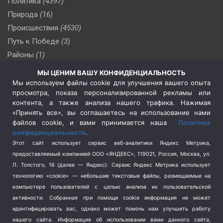
Политика
(4397)
Природа
(16)
Происшествия
(4530)
Путь к Победе
(3)
Районы
(1)
Россия
(510)
МЫ ЦЕНИМ ВАШУ КОНФИДЕНЦИАЛЬНОСТЬ
Сельское хозяйство
(3)
Мы используем файлы cookie для улучшения вашего опыта
просмотра, показа персонализированной рекламы или
Социальная политика
(3)
контента, а также анализа нашего трафика. Нажимая
Спецоперация в Украине
(657)
«Принять все», вы соглашаетесь на использование нами
Спецоперация на Украине
(404)
файлов cookie, и вами принимается наша
Политика
конфиденциальности
.
Спорт
(740)
Этот сайт использует сервис веб-аналитики Яндекс Метрика,
Тема недели
(210)
предоставляемый компанией ООО «ЯНДЕКС», 119021, Россия, Москва, ул.
Терроризм
(1)
Л. Толстого, 16 (далее — Яндекс). Сервис Яндекс Метрика использует
Транспорт
(262)
технологию «cookie» — небольшие текстовые файлы, размещаемые на
компьютере пользователей с целью анализа их пользовательской
Туризм
(178)
активности.
Собранная при помощи cookie информация не может
Флот
(76)
идентифицировать вас, однако может помочь нам улучшить работу
Цены
(2)
нашего сайта. Информация об использовании вами данного сайта,