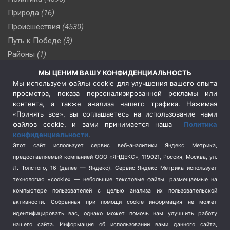
Природа
(16)
Происшествия
(4530)
Путь к Победе
(3)
Районы
(1)
Россия
(509)
МЫ ЦЕНИМ ВАШУ КОНФИДЕНЦИАЛЬНОСТЬ
Сельское хозяйство
(3)
Мы используем файлы cookie для улучшения вашего опыта
просмотра, показа персонализированной рекламы или
Социальная политика
(3)
контента, а также анализа нашего трафика. Нажимая
Спецоперация в Украине
(657)
«Принять все», вы соглашаетесь на использование нами
Спецоперация на Украине
(404)
файлов cookie, и вами принимается наша
Политика
конфиденциальности
.
Спорт
(740)
Этот сайт использует сервис веб-аналитики Яндекс Метрика,
Тема недели
(210)
предоставляемый компанией ООО «ЯНДЕКС», 119021, Россия, Москва, ул.
Терроризм
(1)
Л. Толстого, 16 (далее — Яндекс). Сервис Яндекс Метрика использует
Транспорт
(262)
технологию «cookie» — небольшие текстовые файлы, размещаемые на
компьютере пользователей с целью анализа их пользовательской
Туризм
(178)
активности.
Собранная при помощи cookie информация не может
Флот
(76)
идентифицировать вас, однако может помочь нам улучшить работу
Цены
(2)
нашего сайта. Информация об использовании вами данного сайта,