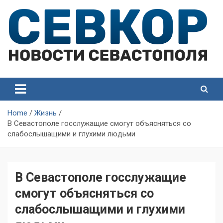
Skip
to
content
СевКор — Самые главные и актуальные новости
СевКор — Новости
Севастополя
Севастополя
Home
Жизнь
В Севастополе госслужащие смогут объясняться со
слабослышащими и глухими людьми
В Севастополе госслужащие
смогут объясняться со
слабослышащими и глухими