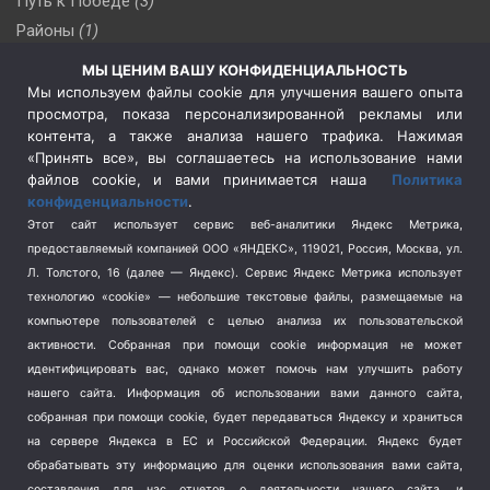
Путь к Победе
(3)
Районы
(1)
Россия
(510)
МЫ ЦЕНИМ ВАШУ КОНФИДЕНЦИАЛЬНОСТЬ
Сельское хозяйство
(3)
Мы используем файлы cookie для улучшения вашего опыта
просмотра, показа персонализированной рекламы или
Социальная политика
(3)
контента, а также анализа нашего трафика. Нажимая
Спецоперация в Украине
(657)
«Принять все», вы соглашаетесь на использование нами
Спецоперация на Украине
(404)
файлов cookie, и вами принимается наша
Политика
конфиденциальности
.
Спорт
(740)
Этот сайт использует сервис веб-аналитики Яндекс Метрика,
Тема недели
(210)
предоставляемый компанией ООО «ЯНДЕКС», 119021, Россия, Москва, ул.
Терроризм
(1)
Л. Толстого, 16 (далее — Яндекс). Сервис Яндекс Метрика использует
Транспорт
(262)
технологию «cookie» — небольшие текстовые файлы, размещаемые на
компьютере пользователей с целью анализа их пользовательской
Туризм
(178)
активности.
Собранная при помощи cookie информация не может
Флот
(76)
идентифицировать вас, однако может помочь нам улучшить работу
Цены
(2)
нашего сайта. Информация об использовании вами данного сайта,
Школа и спорт
(2)
собранная при помощи cookie, будет передаваться Яндексу и храниться
Экология
(8)
на сервере Яндекса в ЕС и Российской Федерации. Яндекс будет
обрабатывать эту информацию для оценки использования вами сайта,
Экономика
(1172)
составления для нас отчетов о деятельности нашего сайта, и