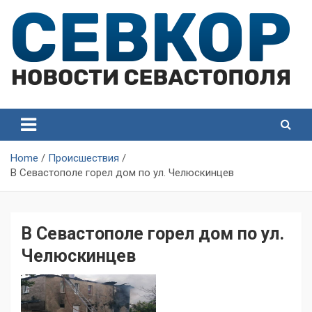
Skip
to
content
СевКор — Самые главные и актуальные новости
СевКор — Новости
Севастополя
Севастополя
Home
Происшествия
В Севастополе горел дом по ул. Челюскинцев
В Севастополе горел дом по ул.
Челюскинцев