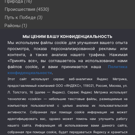
Природа
(16)
Происшествия
(4530)
Путь к Победе
(3)
Районы
(1)
Россия
(510)
МЫ ЦЕНИМ ВАШУ КОНФИДЕНЦИАЛЬНОСТЬ
Сельское хозяйство
(3)
Мы используем файлы cookie для улучшения вашего опыта
просмотра, показа персонализированной рекламы или
Социальная политика
(3)
контента, а также анализа нашего трафика. Нажимая
Спецоперация в Украине
(657)
«Принять все», вы соглашаетесь на использование нами
Спецоперация на Украине
(404)
файлов cookie, и вами принимается наша
Политика
конфиденциальности
.
Спорт
(740)
Этот сайт использует сервис веб-аналитики Яндекс Метрика,
Тема недели
(210)
предоставляемый компанией ООО «ЯНДЕКС», 119021, Россия, Москва, ул.
Терроризм
(1)
Л. Толстого, 16 (далее — Яндекс). Сервис Яндекс Метрика использует
Транспорт
(262)
технологию «cookie» — небольшие текстовые файлы, размещаемые на
компьютере пользователей с целью анализа их пользовательской
Туризм
(178)
активности.
Собранная при помощи cookie информация не может
Флот
(76)
идентифицировать вас, однако может помочь нам улучшить работу
Цены
(2)
нашего сайта. Информация об использовании вами данного сайта,
Школа и спорт
(2)
собранная при помощи cookie, будет передаваться Яндексу и храниться