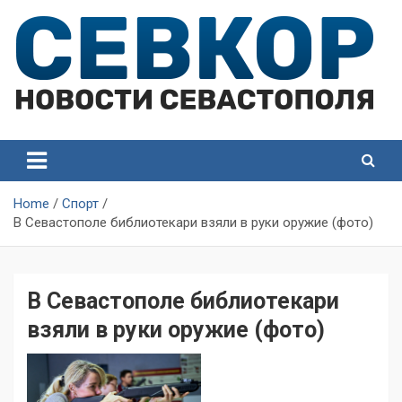
Skip
to
content
СевКор — Самые главные и актуальные новости
СевКор — Новости
Севастополя
Севастополя
Home
Спорт
В Севастополе библиотекари взяли в руки оружие (фото)
В Севастополе библиотекари
взяли в руки оружие (фото)