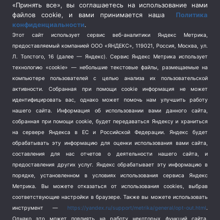
Спецоперация в Украине
(657)
«Принять все», вы соглашаетесь на использование нами
Спецоперация на Украине
(404)
файлов cookie, и вами принимается наша
Политика
конфиденциальности
.
Спорт
(740)
Этот сайт использует сервис веб-аналитики Яндекс Метрика,
Тема недели
(210)
предоставляемый компанией ООО «ЯНДЕКС», 119021, Россия, Москва, ул.
Терроризм
(1)
Л. Толстого, 16 (далее — Яндекс). Сервис Яндекс Метрика использует
Транспорт
(262)
технологию «cookie» — небольшие текстовые файлы, размещаемые на
компьютере пользователей с целью анализа их пользовательской
Туризм
(178)
активности.
Собранная при помощи cookie информация не может
Флот
(76)
идентифицировать вас, однако может помочь нам улучшить работу
Цены
(2)
нашего сайта. Информация об использовании вами данного сайта,
Школа и спорт
(2)
собранная при помощи cookie, будет передаваться Яндексу и храниться
на сервере Яндекса в ЕС и Российской Федерации. Яндекс будет
Экология
(8)
обрабатывать эту информацию для оценки использования вами сайта,
Экономика
(1172)
составления для нас отчетов о деятельности нашего сайта, и
предоставления других услуг. Яндекс обрабатывает эту информацию в
Мы в соцсетях
порядке, установленном в условиях использования сервиса Яндекс
Метрика.
Вы можете отказаться от использования cookies, выбрав
соответствующие настройки в браузере. Также вы можете использовать
инструмент —
https://yandex.ru/support/metrika/general/opt-out.html
.
Однако это может повлиять на работу некоторых функций сайта.