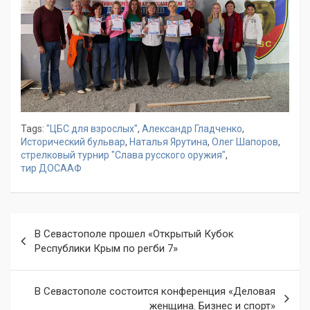
Tags:
"ЦБС для взрослых"
,
Александр Гладченко
,
Исторический бульвар
,
Наталья Ярутина
,
Олег Шапоров
,
стрелковый турнир "Слава русского оружия"
,
тир ДОСААФ
Навигация
В Севастополе прошел «Открытый Кубок
по
Республики Крым по регби 7»
записям
В Севастополе состоится конференция «Деловая
женщина. Бизнес и спорт»