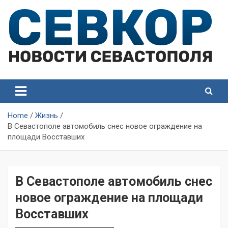
Skip
to
content
СевКор — Самые главные и актуальные новости
СевКор — Новости
Севастополя
Севастополя
Home
Жизнь
В Севастополе автомобиль снес новое ограждение на
площади Восставших
В Севастополе автомобиль снес
новое ограждение на площади
Восставших