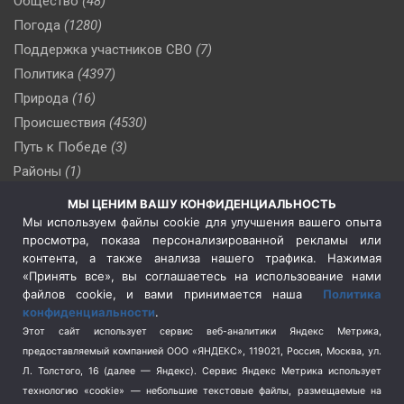
Общество
(48)
Погода
(1280)
Поддержка участников СВО
(7)
Политика
(4397)
Природа
(16)
Происшествия
(4530)
Путь к Победе
(3)
Районы
(1)
Россия
(510)
МЫ ЦЕНИМ ВАШУ КОНФИДЕНЦИАЛЬНОСТЬ
Сельское хозяйство
(3)
Мы используем файлы cookie для улучшения вашего опыта
просмотра, показа персонализированной рекламы или
Социальная политика
(3)
контента, а также анализа нашего трафика. Нажимая
Спецоперация в Украине
(657)
«Принять все», вы соглашаетесь на использование нами
Спецоперация на Украине
(404)
файлов cookie, и вами принимается наша
Политика
конфиденциальности
.
Спорт
(740)
Этот сайт использует сервис веб-аналитики Яндекс Метрика,
Тема недели
(210)
предоставляемый компанией ООО «ЯНДЕКС», 119021, Россия, Москва, ул.
Терроризм
(1)
Л. Толстого, 16 (далее — Яндекс). Сервис Яндекс Метрика использует
Транспорт
(262)
технологию «cookie» — небольшие текстовые файлы, размещаемые на