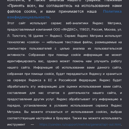
Спецоперация в Украине
(657)
«Принять все», вы соглашаетесь на использование нами
Спецоперация на Украине
(404)
файлов cookie, и вами принимается наша
Политика
конфиденциальности
.
Спорт
(740)
Этот сайт использует сервис веб-аналитики Яндекс Метрика,
Тема недели
(210)
предоставляемый компанией ООО «ЯНДЕКС», 119021, Россия, Москва, ул.
Терроризм
(1)
Л. Толстого, 16 (далее — Яндекс). Сервис Яндекс Метрика использует
Транспорт
(262)
технологию «cookie» — небольшие текстовые файлы, размещаемые на
компьютере пользователей с целью анализа их пользовательской
Туризм
(178)
активности.
Собранная при помощи cookie информация не может
Флот
(76)
идентифицировать вас, однако может помочь нам улучшить работу
Цены
(2)
нашего сайта. Информация об использовании вами данного сайта,
Школа и спорт
(2)
собранная при помощи cookie, будет передаваться Яндексу и храниться
на сервере Яндекса в ЕС и Российской Федерации. Яндекс будет
Экология
(8)
обрабатывать эту информацию для оценки использования вами сайта,
Экономика
(1172)
составления для нас отчетов о деятельности нашего сайта, и
предоставления других услуг. Яндекс обрабатывает эту информацию в
Мы в соцсетях
порядке, установленном в условиях использования сервиса Яндекс
Метрика.
Вы можете отказаться от использования cookies, выбрав
соответствующие настройки в браузере. Также вы можете использовать
инструмент —
https://yandex.ru/support/metrika/general/opt-out.html
.