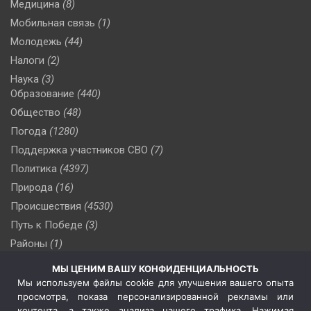
Медицина
(8)
Мобильная связь
(1)
Молодежь
(44)
Налоги
(2)
Наука
(3)
Образование
(440)
Общество
(48)
Погода
(1280)
Поддержка участников СВО
(7)
Политика
(4397)
Природа
(16)
Происшествия
(4530)
Путь к Победе
(3)
Районы
(1)
Россия
(510)
МЫ ЦЕНИМ ВАШУ КОНФИДЕНЦИАЛЬНОСТЬ
Сельское хозяйство
(3)
Мы используем файлы cookie для улучшения вашего опыта
просмотра, показа персонализированной рекламы или
Социальная политика
(3)
контента, а также анализа нашего трафика. Нажимая