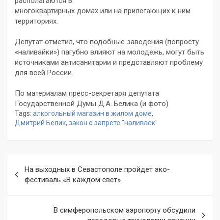
располагаются в
многоквартирных домах или на прилегающих к ним
территориях.
Депутат отметил, что подобные заведения (попросту
«наливайки») пагубно влияют на молодежь, могут быть
источниками антисанитарии и представляют проблему
для всей России.
По материалам пресс-секретаря депутата
Государственной Думы Д.А. Белика (и фото)
Tags:
алкогольный магазин в жилом доме
,
Дмитрий Белик
,
закон о запрете "наливаек"
Навигация
На выходных в Севастополе пройдет эко-
по
фестиваль «В каждом свет»
записям
В симферопольском аэропорту обсудили