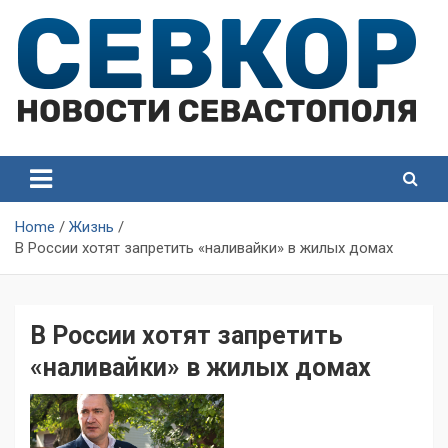
Skip
to
content
СевКор — Самые главные и актуальные новости
СевКор — Новости
Севастополя
Севастополя
Home
Жизнь
В России хотят запретить «наливайки» в жилых домах
В России хотят запретить
«наливайки» в жилых домах