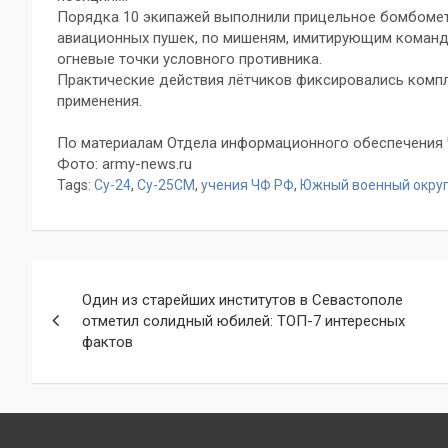
Порядка 10 экипажей выполнили прицельное бомбомета
авиационных пушек, по мишеням, имитирующим командн
огневые точки условного противника.
Практические действия лётчиков фиксировались комп
применения.
По материалам Отдела информационного обеспечения
Фото: army-news.ru
Tags:
Су-24
,
Су-25СМ
,
учения ЧФ РФ
,
Южный военный окру
Навигация
Один из старейших институтов в Севастополе
по
отметил солидный юбилей: ТОП-7 интересных
фактов
записям