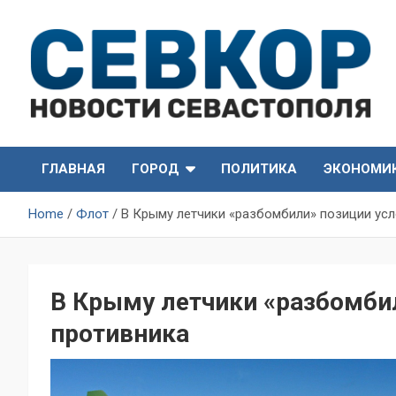
Skip
to
content
СевКор — Самые главные и актуальные новости
СевКор — Новости
Севастополя
ГЛАВНАЯ
ГОРОД
ПОЛИТИКА
ЭКОНОМИ
Севастополя
Home
Флот
В Крыму летчики «разбомбили» позиции усл
В Крыму летчики «разбомби
противника