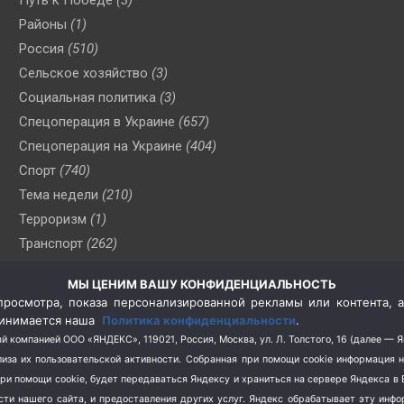
Районы
(1)
Россия
(510)
Сельское хозяйство
(3)
Социальная политика
(3)
Спецоперация в Украине
(657)
Спецоперация на Украине
(404)
Спорт
(740)
Тема недели
(210)
Терроризм
(1)
Транспорт
(262)
Туризм
(178)
МЫ ЦЕНИМ ВАШУ КОНФИДЕНЦИАЛЬНОСТЬ
Флот
(76)
росмотра, показа персонализированной рекламы или контента, а
Цены
(2)
принимается наша
Политика конфиденциальности
.
Школа и спорт
(2)
й компанией ООО «ЯНДЕКС», 119021, Россия, Москва, ул. Л. Толстого, 16 (далее — 
за их пользовательской активности.
Собранная при помощи cookie информация 
Экология
(8)
при помощи cookie, будет передаваться Яндексу и храниться на сервере Яндекса 
Экономика
(1172)
ости нашего сайта, и предоставления других услуг. Яндекс обрабатывает эту инф