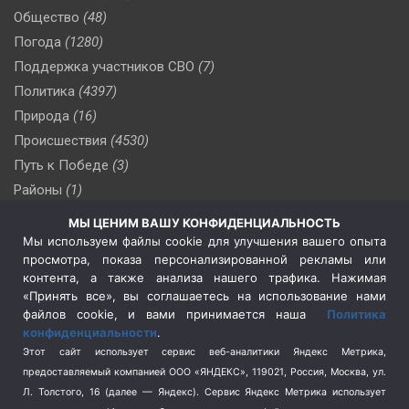
Общество
(48)
Погода
(1280)
Поддержка участников СВО
(7)
Политика
(4397)
Природа
(16)
Происшествия
(4530)
Путь к Победе
(3)
Районы
(1)
Россия
(510)
МЫ ЦЕНИМ ВАШУ КОНФИДЕНЦИАЛЬНОСТЬ
Сельское хозяйство
(3)
Мы используем файлы cookie для улучшения вашего опыта
просмотра, показа персонализированной рекламы или
Социальная политика
(3)
контента, а также анализа нашего трафика. Нажимая
Спецоперация в Украине
(657)
«Принять все», вы соглашаетесь на использование нами
Спецоперация на Украине
(404)
файлов cookie, и вами принимается наша
Политика
конфиденциальности
.
Спорт
(740)
Этот сайт использует сервис веб-аналитики Яндекс Метрика,
Тема недели
(210)
предоставляемый компанией ООО «ЯНДЕКС», 119021, Россия, Москва, ул.
Терроризм
(1)
Л. Толстого, 16 (далее — Яндекс). Сервис Яндекс Метрика использует