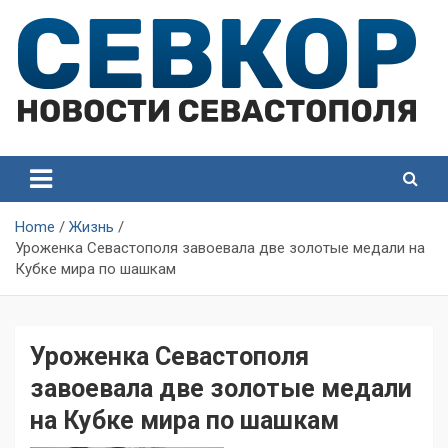
Skip
to
content
СевКор — Самые главные и актуальные новости
СевКор — Новости
Севастополя
Севастополя
Home
Жизнь
Уроженка Севастополя завоевала две золотые медали на
Кубке мира по шашкам
Уроженка Севастополя
завоевала две золотые медали
на Кубке мира по шашкам